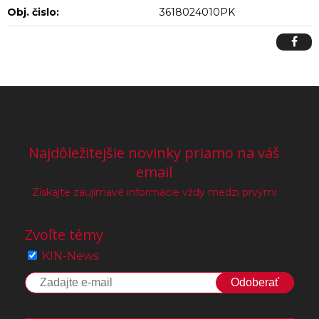
Obj. čislo:
3618024010PK
Najdôležitejšie novinky priamo na váš
email
Získajte zaujímavé informácie vždy medzi prvými
Zvoľte témy
KIN-News
Odoberať