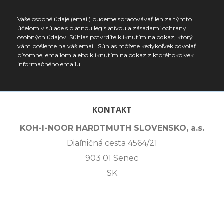
Vaše osobné údaje (email) budeme spracovávať len za týmto
účelom v súlade s platnou legislatívou a zásadami ochrany
osobných údajov. Súhlas potvrdíte kliknutím na odkaz, ktorý
vám pošleme na váš email. Súhlas môžete kedykoľvek odvolať
písomne, emailom alebo kliknutím na odkaz z ktoréhokoľvek
informačného emailu.
KONTAKT
KOH-I-NOOR HARDTMUTH SLOVENSKO, a.s.
Diaľničná cesta 4564/21
903 01 Senec
SK