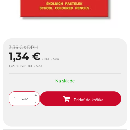
3,36 €
s DPH
1,34
€
s DPH / SPR
1,09 €
bez DPH / SPR
Na sklade
+
SPR
Pridať do košíka
-