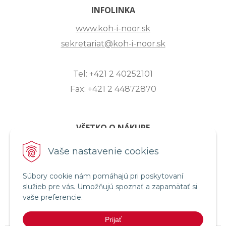
INFOLINKA
www.koh-i-noor.sk
sekretariat@koh-i-noor.sk
Tel: +421 2 40252101
Fax: +421 2 44872870
VŠETKO O NÁKUPE
ZASLANIE OTÁZKY
Vaše nastavenie cookies
O SPOLOČNOSTI
Súbory cookie nám pomáhajú pri poskytovaní
OBCHODNÉ PODMIENKY
služieb pre vás. Umožňujú spoznať a zapamätať si
REKLAMAČNÝ PORIADOK
vaše preferencie.
OCHRANA OSOBNÝCH ÚDAJOV
Prijať