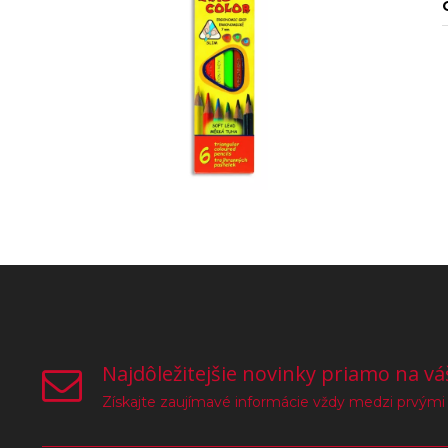
Najdôležitejšie novinky priamo na vá
Získajte zaujímavé informácie vždy medzi prvými