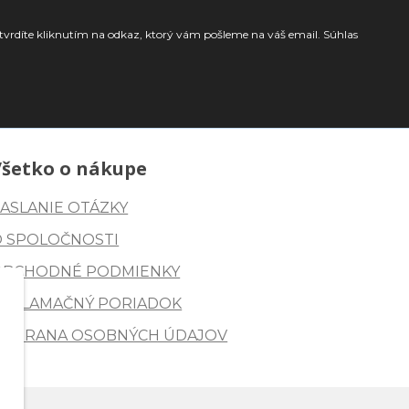
tvrdíte kliknutím na odkaz, ktorý vám pošleme na váš email. Súhlas
Všetko o nákupe
ASLANIE OTÁZKY
O SPOLOČNOSTI
OBCHODNÉ PODMIENKY
REKLAMAČNÝ PORIADOK
OCHRANA OSOBNÝCH ÚDAJOV