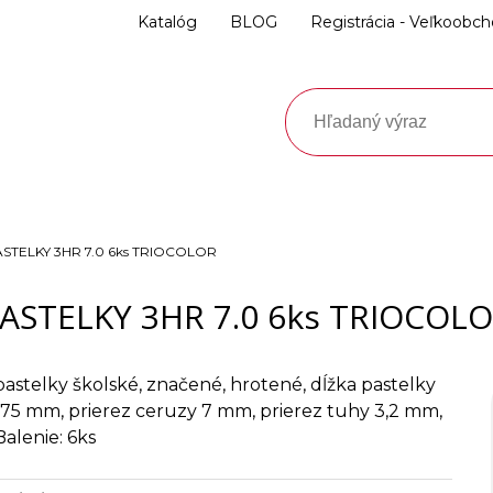
Katalóg
BLOG
Registrácia - Veľkoobc
ASTELKY 3HR 7.0 6ks TRIOCOLOR
ASTELKY 3HR 7.0 6ks TRIOCOL
pastelky školské, značené, hrotené, dĺžka pastelky
175 mm, prierez ceruzy 7 mm, prierez tuhy 3,2 mm,
Balenie: 6ks