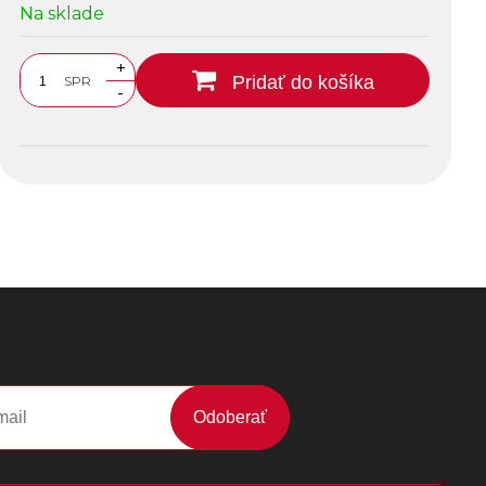
Na sklade
+
Pridať do košíka
SPR
-
Odoberať