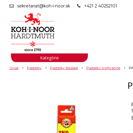
sekretariat@koh-i-noor.sk
+421 2 40252101
Kategórie
Úvod
Pastelky
Pastelky školské
Pastelky trojhranné
P
P