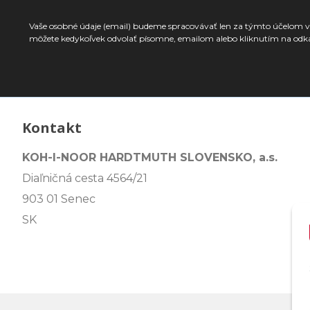
Vaše osobné údaje (email) budeme spracovávať len za týmto účelom v 
môžete kedykoľvek odvolať písomne, emailom alebo kliknutím na odk
Kontakt
KOH-I-NOOR HARDTMUTH SLOVENSKO, a.s.
Diaľničná cesta 4564/21
903 01 Senec
SK