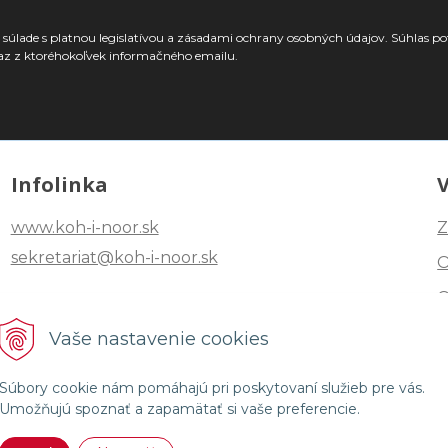
súlade s platnou legislatívou a zásadami ochrany osobných údajov. Súhlas po
az z ktoréhokoľvek informačného emailu.
Infolinka
www.koh-i-noor.sk
Z
sekretariat@koh-i-noor.sk
Tel: +421 2 40252101
Vaše nastavenie cookies
Fax: +421 2 44872870
Súbory cookie nám pomáhajú pri poskytovaní služieb pre vás.
Umožňujú spoznať a zapamätať si vaše preferencie.