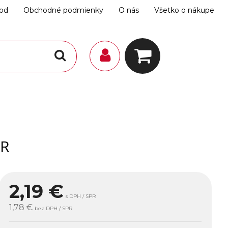
hod
Obchodné podmienky
O nás
Všetko o nákupe
OR
2,19
€
s DPH / SPR
1,78 €
bez DPH / SPR