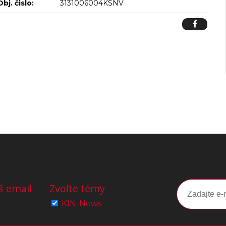
Obj. čislo:
3131006004KSNV
š email
Zvoľte témy
KIN-News