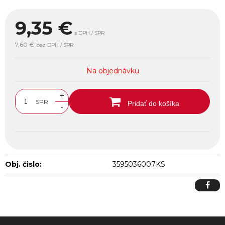
9,35
€
s DPH / SPR
7,60 €
bez DPH / SPR
Na objednávku
+
SPR
Pridať do košíka
-
Obj. čislo:
3595036007KS