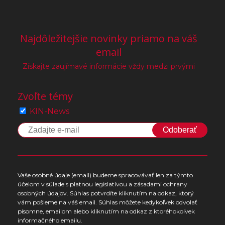
Najdôležitejšie novinky priamo na váš
email
Získajte zaujímavé informácie vždy medzi prvými
Zvoľte témy
KIN-News
Odoberať
Vaše osobné údaje (email) budeme spracovávať len za týmto
účelom v súlade s platnou legislatívou a zásadami ochrany
osobných údajov. Súhlas potvrdíte kliknutím na odkaz, ktorý
vám pošleme na váš email. Súhlas môžete kedykoľvek odvolať
písomne, emailom alebo kliknutím na odkaz z ktoréhokoľvek
informačného emailu.