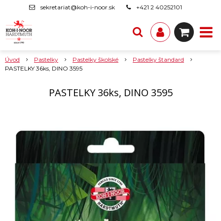
sekretariat@koh-i-noor.sk
+421 2 40252101
Úvod
Pastelky
Pastelky školské
Pastelky štandard
PASTELKY 36ks, DINO 3595
PASTELKY 36ks, DINO 3595