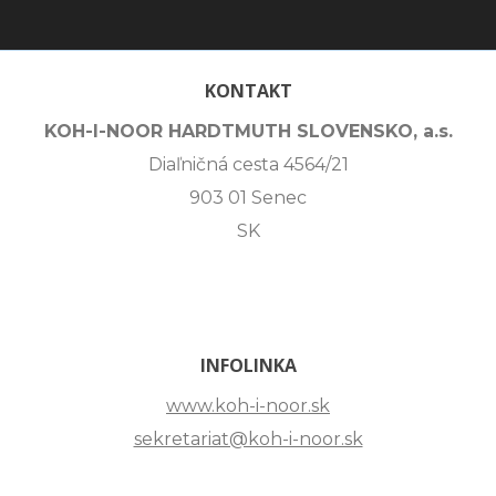
KONTAKT
KOH-I-NOOR HARDTMUTH SLOVENSKO, a.s.
Diaľničná cesta 4564/21
903 01 Senec
SK
INFOLINKA
www.koh-i-noor.sk
sekretariat@koh-i-noor.sk