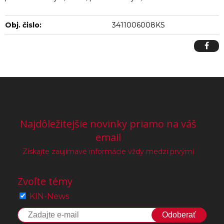
Obj. čislo:
3411006008KS
Najdôležitejšie novinky priamo na váš
email
Získajte zaujímavé informácie vždy medzi prvými
Zvoľte témy
KIN-News
Odoberať