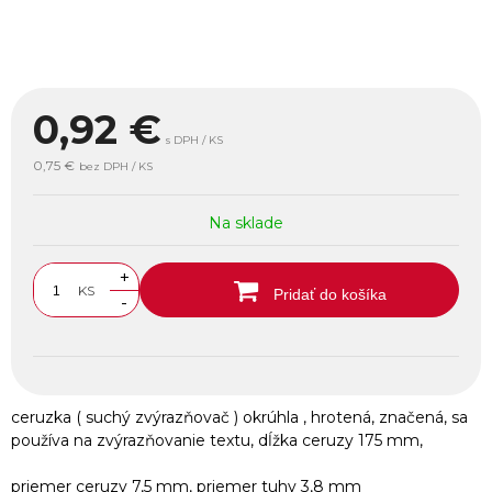
0,92
€
s DPH / KS
0,75 €
bez DPH / KS
Na sklade
+
KS
Pridať do košíka
-
ceruzka ( suchý zvýrazňovač ) okrúhla , hrotená, značená, sa
používa na zvýrazňovanie textu, dĺžka ceruzy 175 mm,
priemer ceruzy 7,5 mm, priemer tuhy 3,8 mm