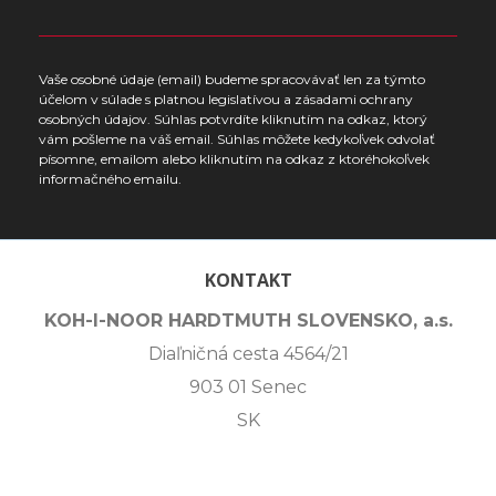
Vaše osobné údaje (email) budeme spracovávať len za týmto
účelom v súlade s platnou legislatívou a zásadami ochrany
osobných údajov. Súhlas potvrdíte kliknutím na odkaz, ktorý
vám pošleme na váš email. Súhlas môžete kedykoľvek odvolať
písomne, emailom alebo kliknutím na odkaz z ktoréhokoľvek
informačného emailu.
KONTAKT
KOH-I-NOOR HARDTMUTH SLOVENSKO, a.s.
Diaľničná cesta 4564/21
903 01 Senec
SK