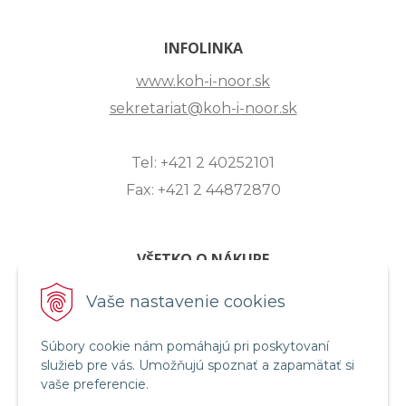
INFOLINKA
www.koh-i-noor.sk
sekretariat@koh-i-noor.sk
Tel: +421 2 40252101
Fax: +421 2 44872870
VŠETKO O NÁKUPE
ZASLANIE OTÁZKY
Vaše nastavenie cookies
O SPOLOČNOSTI
Súbory cookie nám pomáhajú pri poskytovaní
OBCHODNÉ PODMIENKY
služieb pre vás. Umožňujú spoznať a zapamätať si
REKLAMAČNÝ PORIADOK
vaše preferencie.
OCHRANA OSOBNÝCH ÚDAJOV