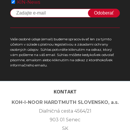
KIN-News
Odoberať
Vaše osobné údaje (email) budeme spracovávať len za týmto
účelom v súlade s platnou legislatívou a zásadami ochrany
osobných údajov. Súhlas potvrdíte kliknutím na odkaz, ktorý
vám pošleme na váš email. Súhlas môžete kedykoľvek odvolať
písomne, emailom alebo kliknutím na odkaz z ktoréhokoľvek
informačného emailu.
KONTAKT
KOH-I-NOOR HARDTMUTH SLOVENSKO, a.s.
Diaľničná cesta 4564/21
903 01 Senec
SK