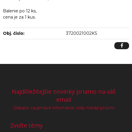
Balenie po 12 ks,
cena je za 1 kus.
Obj. čislo:
3720021002KS
Najdôležitejšie novinky priamo na váš
email
Získajte zaujímavé informácie vždy medzi prvými
Zvoľte témy