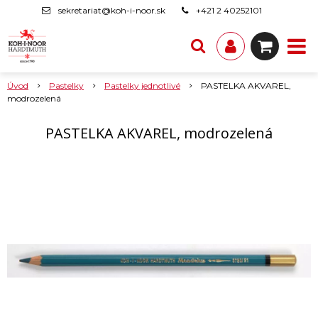
sekretariat@koh-i-noor.sk
+421 2 40252101
Úvod
Pastelky
Pastelky jednotlivé
PASTELKA AKVAREL,
modrozelená
PASTELKA AKVAREL, modrozelená