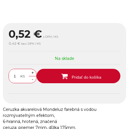
0,52
€
s DPH / KS
0,42 €
bez DPH / KS
Na sklade
+
KS
Pridať do košíka
-
Ceruzka akvarelová Mondeluz farebná s vodou
rozmývateľným efektom,
6-hranná, hrotená, značená
ceruza: priemer 7mm, dĺžka 175mm.