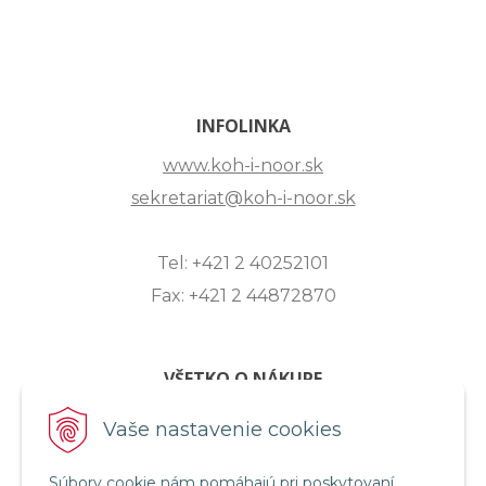
INFOLINKA
www.koh-i-noor.sk
sekretariat@koh-i-noor.sk
Tel: +421 2 40252101
Fax: +421 2 44872870
VŠETKO O NÁKUPE
ZASLANIE OTÁZKY
Vaše nastavenie cookies
O SPOLOČNOSTI
Súbory cookie nám pomáhajú pri poskytovaní
OBCHODNÉ PODMIENKY