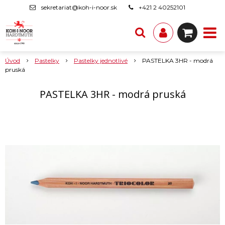
sekretariat@koh-i-noor.sk
+421 2 40252101
Úvod
Pastelky
Pastelky jednotlivé
PASTELKA 3HR - modrá
pruská
PASTELKA 3HR - modrá pruská