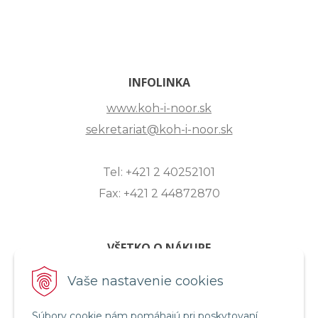
INFOLINKA
www.koh-i-noor.sk
sekretariat@koh-i-noor.sk
Tel: +421 2 40252101
Fax: +421 2 44872870
VŠETKO O NÁKUPE
ZASLANIE OTÁZKY
Vaše nastavenie cookies
O SPOLOČNOSTI
Súbory cookie nám pomáhajú pri poskytovaní
OBCHODNÉ PODMIENKY