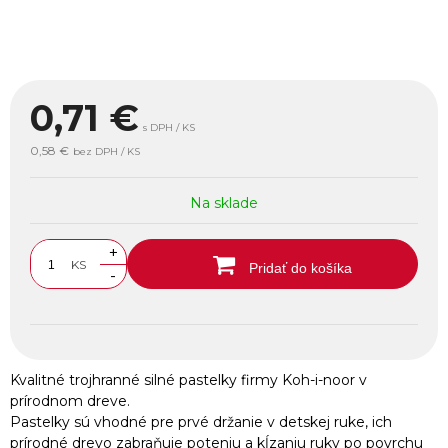
0,71
€
s DPH / KS
0,58 €
bez DPH / KS
Na sklade
+
KS
Pridať do košíka
-
Kvalitné trojhranné silné pastelky firmy Koh-i-noor v
prírodnom dreve.
Pastelky sú vhodné pre prvé držanie v detskej ruke, ich
prírodné drevo zabraňuje poteniu a kĺzaniu ruky po povrchu