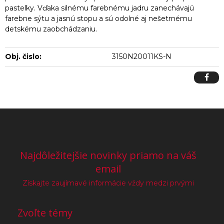
pastelky. Vďaka silnému farebnému jadru zanechávajú
farebne sýtu a jasnú stopu a sú odolné aj nešetrnému
detskému zaobchádzaniu.
Obj. čislo:
3150N20011KS-N
Najdôležitejšie novinky priamo na váš
email
Získajte zaujímavé informácie vždy medzi prvými
Zvoľte témy