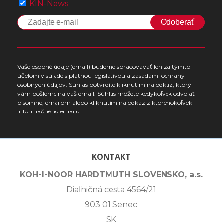
KIN-News
Odoberať
Vaše osobné údaje (email) budeme spracovávať len za týmto
účelom v súlade s platnou legislatívou a zásadami ochrany
osobných údajov. Súhlas potvrdíte kliknutím na odkaz, ktorý
vám pošleme na váš email. Súhlas môžete kedykoľvek odvolať
písomne, emailom alebo kliknutím na odkaz z ktoréhokoľvek
informačného emailu.
KONTAKT
KOH-I-NOOR HARDTMUTH SLOVENSKO, a.s.
Diaľničná cesta 4564/21
903 01 Senec
SK