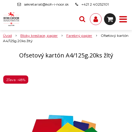
sekretariat@koh-i-noor.sk
+421 2 40252101
Úvod
Bloky kresliace, papier
Farebný papier
Ofsetový kartón
A4/125g.20ks žltý
Ofsetový kartón A4/125g.20ks žltý
Zľava -48%