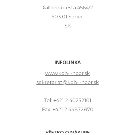
Diaľničná cesta 4564/21
903 01 Senec
SK
INFOLINKA
www.koh-i-noor.sk
sekretariat@koh-i-noor.sk
Tel: +421 2 40252101
Fax: +421 2 44872870
VŠETKO O NÁKUPE