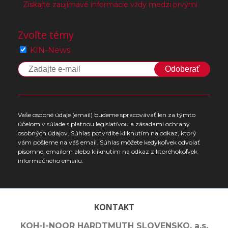
Získajte zaujímavé informácie vždy medzi prvými
Zvoľte témy
KIN-News
Odoberať
Vaše osobné údaje (email) budeme spracovávať len za týmto
účelom v súlade s platnou legislatívou a zásadami ochrany
osobných údajov. Súhlas potvrdíte kliknutím na odkaz, ktorý
vám pošleme na váš email. Súhlas môžete kedykoľvek odvolať
písomne, emailom alebo kliknutím na odkaz z ktoréhokoľvek
informačného emailu.
KONTAKT
KOH-I-NOOR HARDTMUTH SLOVENSKO, a.s.