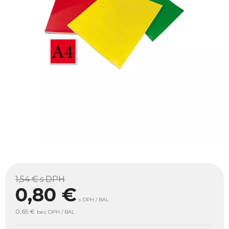
1,54 €
s DPH
0,80
€
s DPH / BAL
0,65 €
bez DPH / BAL