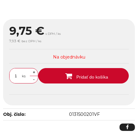
9,75
€
s DPH / ks
7,93 €
bez DPH / ks
Na objednávku
+
ks
Pridať do košíka
-
Obj. čislo:
0131500201VF