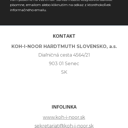
písomne, emailom alebo kliknutím na odkaz z ktoréhokoľvek
informačného emailu.
KONTAKT
KOH-I-NOOR HARDTMUTH SLOVENSKO, a.s.
Diaľničná cesta 4564/21
903 01 Senec
SK
INFOLINKA
www.koh-i-noor.sk
sekretariat@koh-i-noor.sk