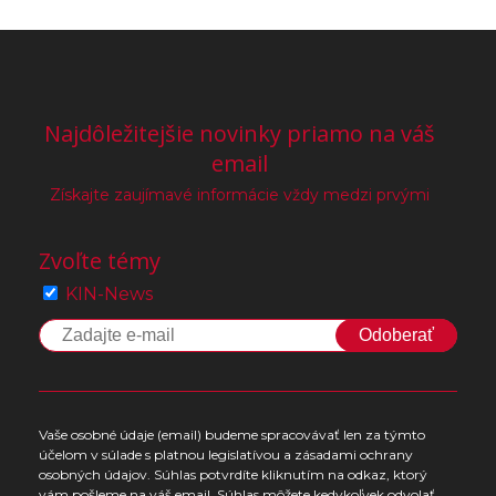
Najdôležitejšie novinky priamo na váš
email
Získajte zaujímavé informácie vždy medzi prvými
Zvoľte témy
KIN-News
Odoberať
Vaše osobné údaje (email) budeme spracovávať len za týmto
účelom v súlade s platnou legislatívou a zásadami ochrany
osobných údajov. Súhlas potvrdíte kliknutím na odkaz, ktorý
vám pošleme na váš email. Súhlas môžete kedykoľvek odvolať