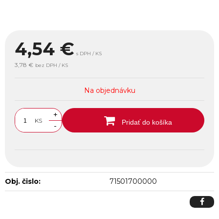
4,54
€
s DPH / KS
3,78 €
bez DPH / KS
Na objednávku
+
KS
Pridať do košíka
-
Obj. čislo:
71501700000