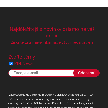
Najdôležitejšie novinky priamo na váš
email
Získajte zaujímavé informácie vždy medzi prvými
Zvoľte témy
KIN-News
Odoberať
Vaše osobné údaje (email) budeme spracovávať len za týmto
účelom v súlade s platnou legislatívou a zásadami ochrany
osobných údajov. Súhlas potvrdíte kliknutím na odkaz, ktorý
vám pošleme na váš email. Súhlas môžete kedykoľvek odvolať