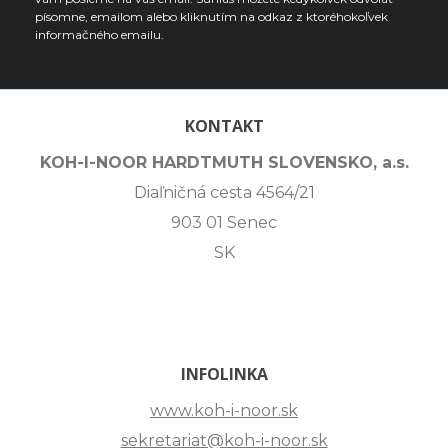
písomne, emailom alebo kliknutím na odkaz z ktoréhokoľvek
informačného emailu.
KONTAKT
KOH-I-NOOR HARDTMUTH SLOVENSKO, a.s.
Diaľničná cesta 4564/21
903 01 Senec
SK
INFOLINKA
www.koh-i-noor.sk
sekretariat@koh-i-noor.sk