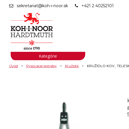
sekretariat@koh-i-noor.sk
+421 2 40252101
Kategórie
Úvod
Rysovacie potreby
Kružidlá
KRUŽIDLO KOV., TELE