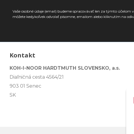
Vaše osobné údaje (email) budeme spracovávať len za týmto účelom v 
môžete kedykoľvek odvolať písomne, emailom alebo kliknutím na odk
Kontakt
KOH-I-NOOR HARDTMUTH SLOVENSKO, a.s.
Diaľničná cesta 4564/21
903 01 Senec
SK