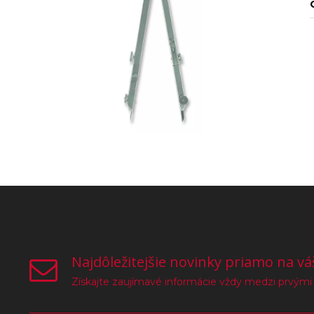
Najdôležitejšie novinky priamo na vá
Získajte zaujímavé informácie vždy medzi prvými