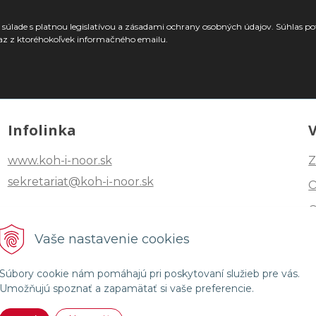
súlade s platnou legislatívou a zásadami ochrany osobných údajov. Súhlas po
az z ktoréhokoľvek informačného emailu.
Infolinka
www.koh-i-noor.sk
Z
sekretariat@koh-i-noor.sk
Tel: +421 2 40252101
Vaše nastavenie cookies
Fax: +421 2 44872870
Súbory cookie nám pomáhajú pri poskytovaní služieb pre vás.
Umožňujú spoznať a zapamätať si vaše preferencie.