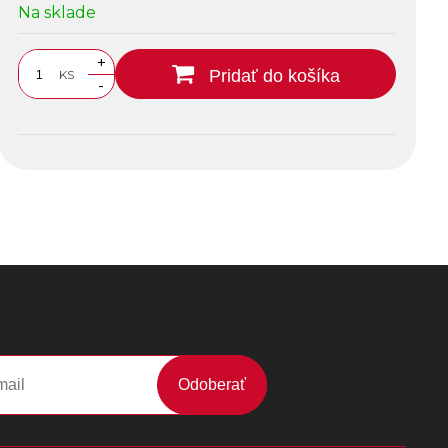
Na sklade
+
Pridať do košíka
KS
-
Odoberať