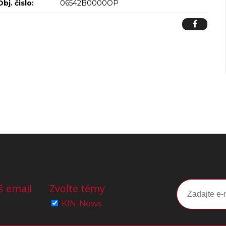
Obj. čislo:
06542B0000OP
š email
Zvoľte témy
KIN-News