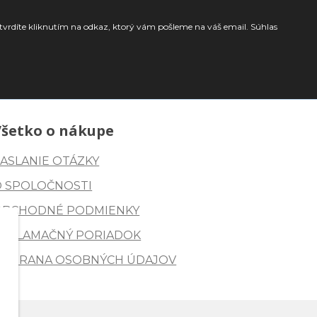
tvrdíte kliknutím na odkaz, ktorý vám pošleme na váš email. Súhlas
Všetko o nákupe
ASLANIE OTÁZKY
O SPOLOČNOSTI
OBCHODNÉ PODMIENKY
REKLAMAČNÝ PORIADOK
OCHRANA OSOBNÝCH ÚDAJOV