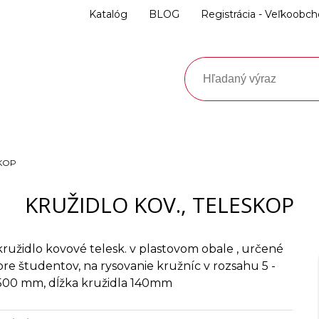
Katalóg
BLOG
Registrácia - Veľkoobc
SKOP
KRUŽIDLO KOV., TELESKOP
kružidlo kovové telesk. v plastovom obale , určené
pre študentov, na rysovanie kružníc v rozsahu 5 -
500 mm, dĺžka kružidla 140mm