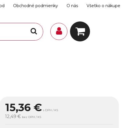
hod
Obchodné podmienky
O nás
Všetko o nákupe
15,36
€
s DPH / KS
12,49 €
bez DPH / KS