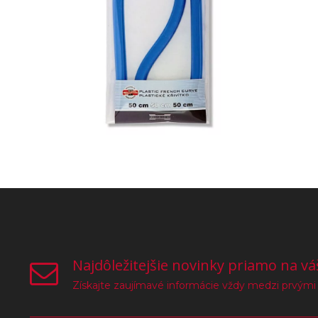
Najdôležitejšie novinky priamo na vá
Získajte zaujímavé informácie vždy medzi prvými