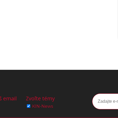
š email
Zvoľte témy
KIN-News