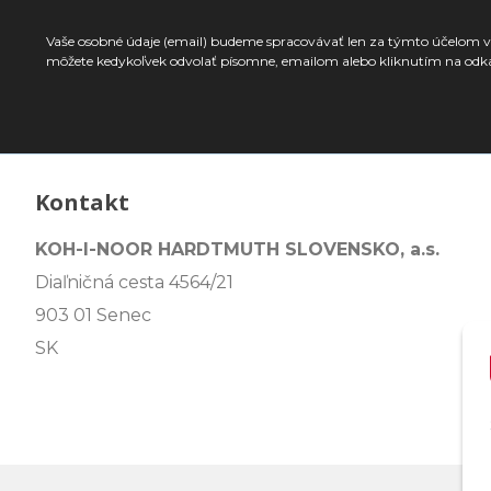
Vaše osobné údaje (email) budeme spracovávať len za týmto účelom v 
môžete kedykoľvek odvolať písomne, emailom alebo kliknutím na odk
Kontakt
KOH-I-NOOR HARDTMUTH SLOVENSKO, a.s.
Diaľničná cesta 4564/21
903 01 Senec
SK