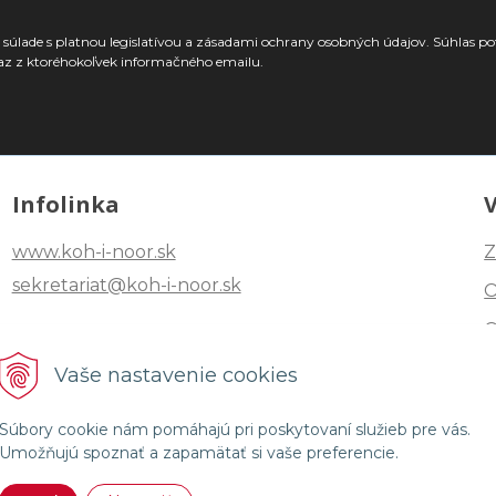
súlade s platnou legislatívou a zásadami ochrany osobných údajov. Súhlas po
az z ktoréhokoľvek informačného emailu.
Infolinka
www.koh-i-noor.sk
Z
sekretariat@koh-i-noor.sk
Tel: +421 2 40252101
Vaše nastavenie cookies
Fax: +421 2 44872870
Súbory cookie nám pomáhajú pri poskytovaní služieb pre vás.
Umožňujú spoznať a zapamätať si vaše preferencie.