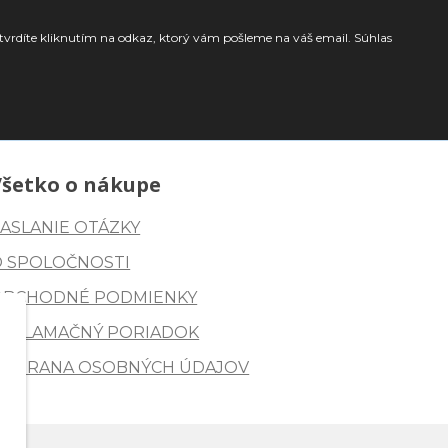
tvrdíte kliknutím na odkaz, ktorý vám pošleme na váš email. Súhlas
Všetko o nákupe
ASLANIE OTÁZKY
O SPOLOČNOSTI
OBCHODNÉ PODMIENKY
REKLAMAČNÝ PORIADOK
OCHRANA OSOBNÝCH ÚDAJOV