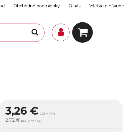
hod
Obchodné podmienky
O nás
Všetko o nákupe
3,26
€
s DPH / KS
2,72 €
bez DPH / KS