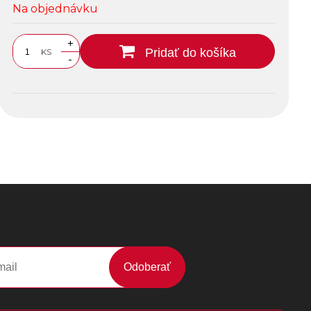
Na objednávku
+
Pridať do košíka
KS
-
Odoberať