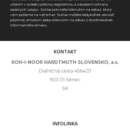
účelom v súlade s platnou legislatívou a zásadami ochrany
osobných údajov. Súhlas potvrdíte kliknutím na odkaz, ktorý
vám pošleme na váš email. Súhlas môžete kedykoľvek odvolať
písomne, emailom alebo kliknutím na odkaz z ktoréhokoľvek
informačného emailu.
KONTAKT
KOH-I-NOOR HARDTMUTH SLOVENSKO, a.s.
Diaľničná cesta 4564/21
903 01 Senec
SK
INFOLINKA