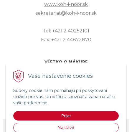
www.koh-i-noor.sk
sekretariat@koh-i-noor.sk
Tel: +421 2 40252101
Fax: +421 2 44872870
VŠETKO O NÁKUPE
ZASLANIE OTÁZKY
Vaše nastavenie cookies
O SPOLOČNOSTI
OBCHODNÉ PODMIENKY
Súbory cookie nám pomáhajú pri poskytovaní
služieb pre vás. Umožňujú spoznať a zapamätať si
REKLAMAČNÝ PORIADOK
vaše preferencie.
OCHRANA OSOBNÝCH ÚDAJOV
Prijať
© 2026 KOH-I-NOOR HARDTMUTH SLOVENSKO •
NextShop
&
e-shop
Nastaviť