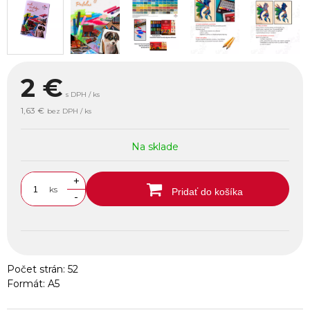
2
€
s DPH / ks
1,63 €
bez DPH / ks
Na sklade
+
ks
Pridať do košíka
-
Počet strán: 52
Formát: A5