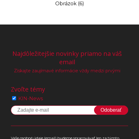
Obrázok (6)
Najdôležitejšie novinky priamo na váš
email
Získajte zaujímavé informácie vždy medzi prvými
Zvoľte témy
KIN-News
Odoberať
Vaše osobné údaje (email) budeme spracovávať len za týmto