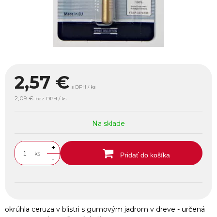
2,57
€
s DPH / ks
2,09 €
bez DPH / ks
Na sklade
+
ks
Pridať do košíka
-
okrúhla ceruza v blistri s gumovým jadrom v dreve - určená