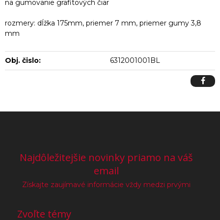
na gumovanie grafitových čiar
rozmery: dĺžka 175mm, priemer 7 mm, priemer gumy 3,8
mm
Obj. čislo:
6312001001BL
Najdôležitejšie novinky priamo na váš
email
Získajte zaujímavé informácie vždy medzi prvými
Zvoľte témy