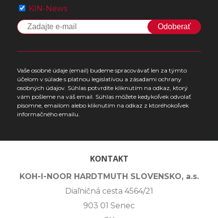
KIN-News
Odoberať
Vaše osobné údaje (email) budeme spracovávať len za týmto
účelom v súlade s platnou legislatívou a zásadami ochrany
osobných údajov. Súhlas potvrdíte kliknutím na odkaz, ktorý
vám pošleme na váš email. Súhlas môžete kedykoľvek odvolať
písomne, emailom alebo kliknutím na odkaz z ktoréhokoľvek
informačného emailu.
KONTAKT
KOH-I-NOOR HARDTMUTH SLOVENSKO, a.s.
Diaľničná cesta 4564/21
903 01 Senec