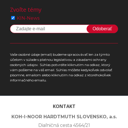
Zvoľte témy
KIN-News
Odoberať
Vaše osobné údaje (email) budeme spracovávať len za týmto
účelom v súlade s platnou legislatívou a zásadami ochrany
osobných údajov. Súhlas potvrdíte kliknutím na odkaz, ktorý
vám pošleme na váš email. Súhlas môžete kedykoľvek odvolať
písomne, emailom alebo kliknutím na odkaz z ktoréhokoľvek
informačného emailu.
KONTAKT
KOH-I-NOOR HARDTMUTH SLOVENSKO, a.s.
Diaľničná cesta 4564/21