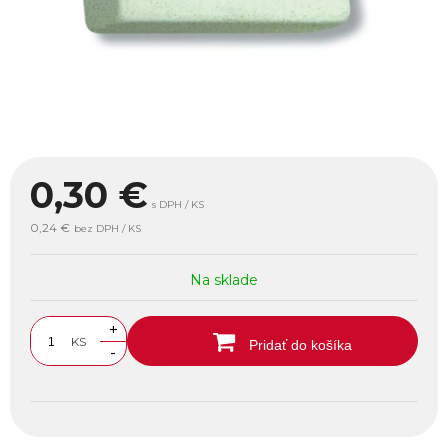
0,30
€
s DPH / KS
0,24 €
bez DPH / KS
Na sklade
+
KS
Pridať do košíka
-