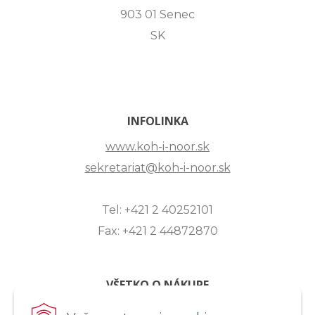
903 01 Senec
SK
INFOLINKA
www.koh-i-noor.sk
sekretariat@koh-i-noor.sk
Tel: +421 2 40252101
Fax: +421 2 44872870
VŠETKO O NÁKUPE
ZASLANIE OTÁZKY