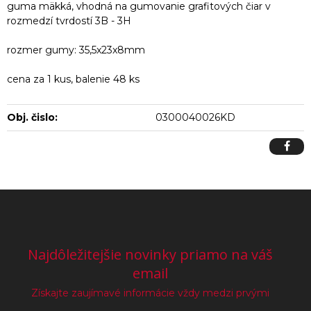
guma mäkká, vhodná na gumovanie grafitových čiar v
rozmedzí tvrdostí 3B - 3H
rozmer gumy: 35,5x23x8mm
cena za 1 kus, balenie 48 ks
Obj. čislo:
0300040026KD
Najdôležitejšie novinky priamo na váš
email
Získajte zaujímavé informácie vždy medzi prvými