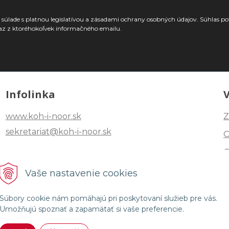
súlade s platnou legislatívou a zásadami ochrany osobných údajov. Súhlas po
az z ktoréhokoľvek informačného emailu.
Infolinka
www.koh-i-noor.sk
Z
sekretariat@koh-i-noor.sk
Tel: +421 2 40252101
Vaše nastavenie cookies
Fax: +421 2 44872870
Súbory cookie nám pomáhajú pri poskytovaní služieb pre vás.
Umožňujú spoznať a zapamätať si vaše preferencie.