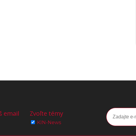
š email
Zvoľte témy
KIN-News