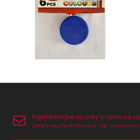
Najdôležitejšie novinky priamo na vá
Získajte zaujímavé informácie vždy medzi prvými