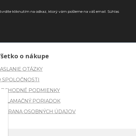
tvrdíte kliknutím na odkaz, ktorý vám pošleme na váš email. Súhlas
Všetko o nákupe
ASLANIE OTÁZKY
O SPOLOČNOSTI
OBCHODNÉ PODMIENKY
REKLAMAČNÝ PORIADOK
OCHRANA OSOBNÝCH ÚDAJOV