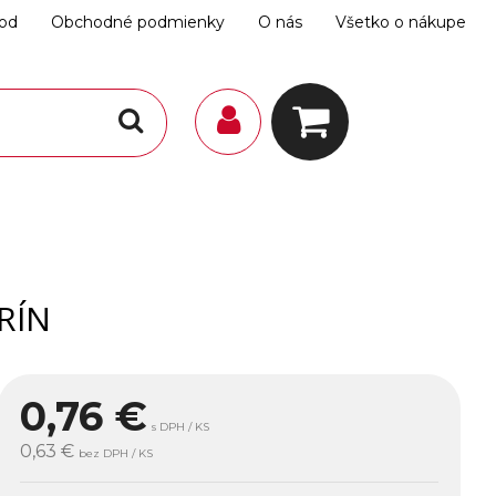
hod
Obchodné podmienky
O nás
Všetko o nákupe
RÍN
0,76
€
s DPH / KS
0,63 €
bez DPH / KS