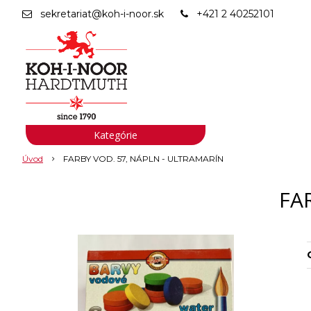
sekretariat@koh-i-noor.sk
+421 2 40252101
Kategórie
Úvod
FARBY VOD. 57, NÁPLN - ULTRAMARÍN
FA