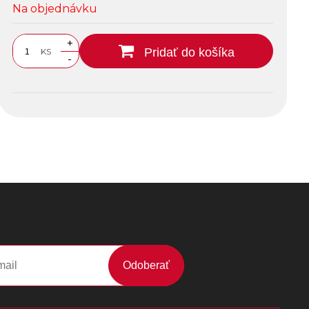
Na objednávku
+
Pridať do košíka
KS
-
Odoberať