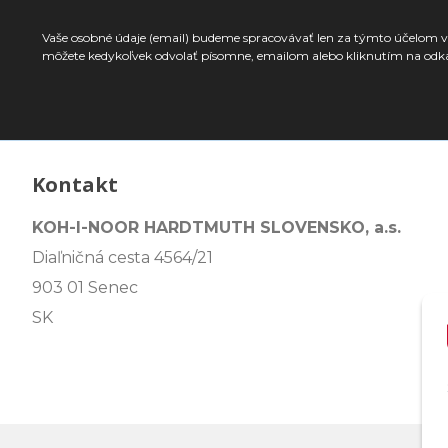
Vaše osobné údaje (email) budeme spracovávať len za týmto účelom v 
môžete kedykoľvek odvolať písomne, emailom alebo kliknutím na odk
Kontakt
KOH-I-NOOR HARDTMUTH SLOVENSKO, a.s.
Diaľničná cesta 4564/21
903 01 Senec
SK