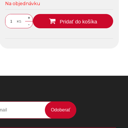
Na objednávku
+
Pridať do košíka
KS
-
Odoberať