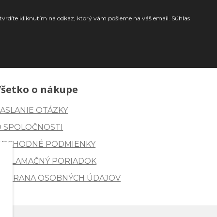
tvrdíte kliknutím na odkaz, ktorý vám pošleme na váš email. Súhlas
Všetko o nákupe
ASLANIE OTÁZKY
O SPOLOČNOSTI
OBCHODNÉ PODMIENKY
REKLAMAČNÝ PORIADOK
OCHRANA OSOBNÝCH ÚDAJOV