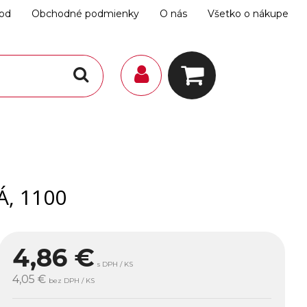
hod
Obchodné podmienky
O nás
Všetko o nákupe
, 1100
4,86
€
s DPH / KS
4,05 €
bez DPH / KS