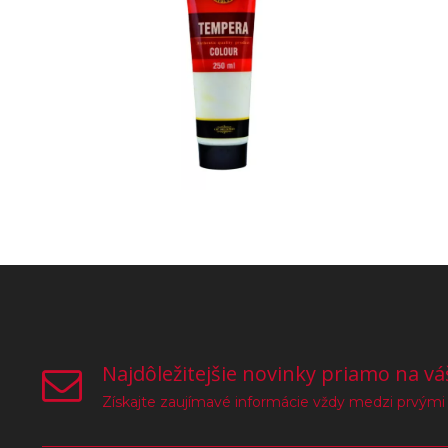
Najdôležitejšie novinky priamo na vá
Získajte zaujímavé informácie vždy medzi prvými