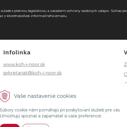
súlade s platnou legislatívou a zásadami ochrany osobných údajov. Súhlas po
az z ktoréhokoľvek informačného emailu.
Infolinka
www.koh-i-noor.sk
Z
sekretariat@koh-i-noor.sk
Tel: +421 2 40252101
Vaše nastavenie cookies
Fax: +421 2 44872870
Súbory cookie nám pomáhajú pri poskytovaní služieb pre vás.
Umožňujú spoznať a zapamätať si vaše preferencie.