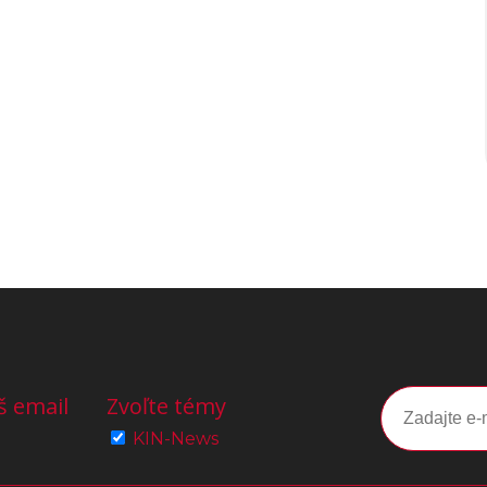
š email
Zvoľte témy
KIN-News