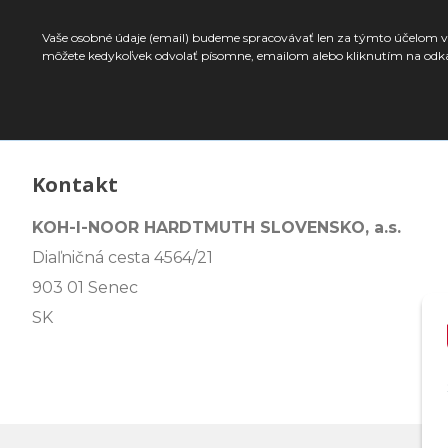
Vaše osobné údaje (email) budeme spracovávať len za týmto účelom v 
môžete kedykoľvek odvolať písomne, emailom alebo kliknutím na odk
Kontakt
KOH-I-NOOR HARDTMUTH SLOVENSKO, a.s.
Diaľničná cesta 4564/21
903 01 Senec
SK