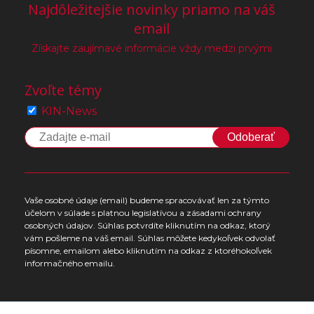
Najdôležitejšie novinky priamo na váš
email
Získajte zaujímavé informácie vždy medzi prvými
Zvoľte témy
KIN-News
Odoberať
Vaše osobné údaje (email) budeme spracovávať len za týmto
účelom v súlade s platnou legislatívou a zásadami ochrany
osobných údajov. Súhlas potvrdíte kliknutím na odkaz, ktorý
vám pošleme na váš email. Súhlas môžete kedykoľvek odvolať
písomne, emailom alebo kliknutím na odkaz z ktoréhokoľvek
informačného emailu.