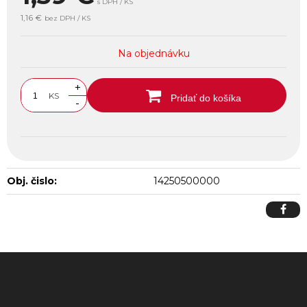
s DPH / KS
1,16 €
bez DPH / KS
Na objednávku
+
KS
Pridať do košíka
-
Obj. čislo:
14250500000