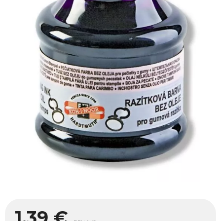
1,39
€