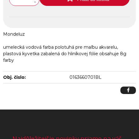
-
Mondeluz
umelecká vodová farba polotuhá pre maľbu akvarelu,
plastová kyvetka zabalená do hliníkovej fólie obsahuje 8g
farby
Obj. čislo:
0163660701BL
Najdôležitejšie novinky priamo na váš