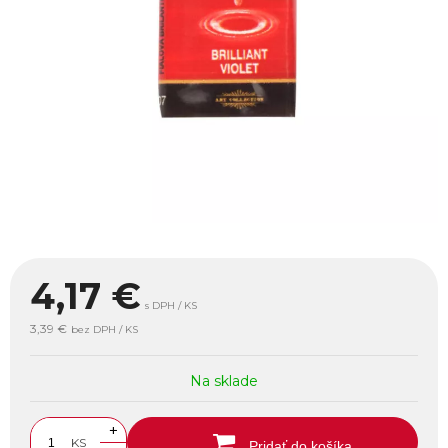
4,17
€
s DPH / KS
3,39 €
bez DPH / KS
Na sklade
+
KS
Pridať do košíka