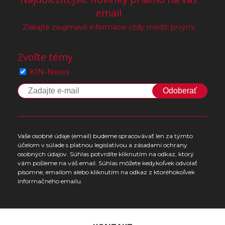
email
Získajte zaujímavé informácie vždy medzi prvými
Zvoľte témy
KIN-News
Odoberať
Vaše osobné údaje (email) budeme spracovávať len za týmto
účelom v súlade s platnou legislatívou a zásadami ochrany
osobných údajov. Súhlas potvrdíte kliknutím na odkaz, ktorý
vám pošleme na váš email. Súhlas môžete kedykoľvek odvolať
písomne, emailom alebo kliknutím na odkaz z ktoréhokoľvek
informačného emailu.