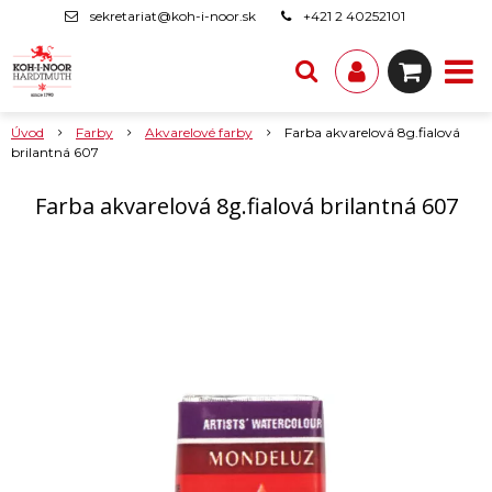
sekretariat@koh-i-noor.sk
+421 2 40252101
Úvod
Farby
Akvarelové farby
Farba akvarelová 8g.fialová
brilantná 607
Farba akvarelová 8g.fialová brilantná 607