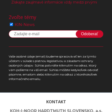
Získajte zaujímavé informácie vždy medzi prvými
Zvoľte témy
KIN-News
Odoberať
Vaše osobné údaje (email) budeme spracovávať len za týmto
účelom v súlade s platnou legislatívou a zásadami ochrany
osobných údajov. Súhlas potvrdíte kliknutím na odkaz, ktorý
vám pošleme na váš email. Súhlas môžete kedykoľvek odvolať
písomne, emailom alebo kliknutím na odkaz z ktoréhokoľvek
informačného emailu.
KONTAKT
KOH-I-NOOR HARDTMUTH SLOVENSKO, a.s.