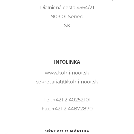
Diaľničná cesta 4564/21
903 01 Senec
SK
INFOLINKA
www.koh-i-noor.sk
sekretariat@koh-i-noor.sk
Tel: +421 2 40252101
Fax: +421 2 44872870
VŠETKO O NÁKUPE