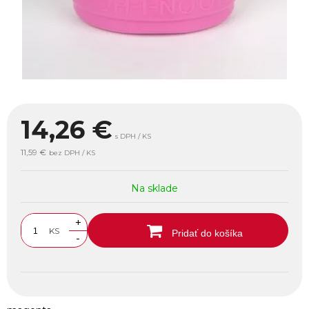
14,26
€
s DPH / KS
11,59 €
bez DPH / KS
Na sklade
+
KS
Pridať do košíka
-