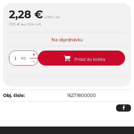
2,28
€
s DPH / KS
1,90 €
bez DPH / KS
Na objednávku
+
KS
Pridať do košíka
-
Obj. čislo:
16271800000