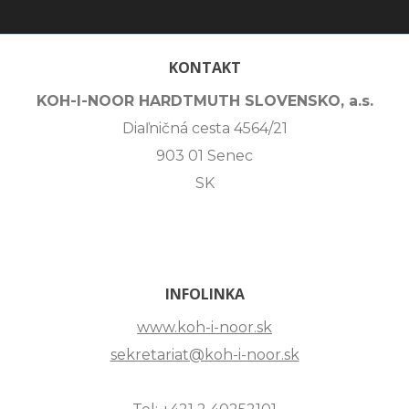
KONTAKT
KOH-I-NOOR HARDTMUTH SLOVENSKO, a.s.
Diaľničná cesta 4564/21
903 01 Senec
SK
INFOLINKA
www.koh-i-noor.sk
sekretariat@koh-i-noor.sk