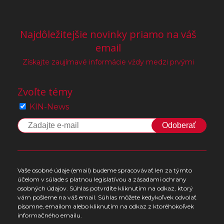
Najdôležitejšie novinky priamo na váš
email
Získajte zaujímavé informácie vždy medzi prvými
Zvoľte témy
KIN-News
Odoberať
Vaše osobné údaje (email) budeme spracovávať len za týmto
účelom v súlade s platnou legislatívou a zásadami ochrany
osobných údajov. Súhlas potvrdíte kliknutím na odkaz, ktorý
vám pošleme na váš email. Súhlas môžete kedykoľvek odvolať
písomne, emailom alebo kliknutím na odkaz z ktoréhokoľvek
informačného emailu.