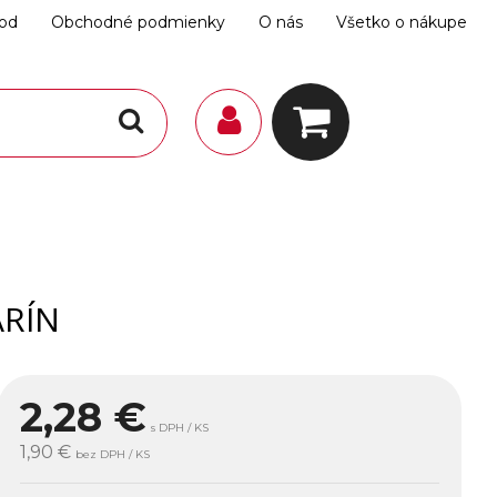
hod
Obchodné podmienky
O nás
Všetko o nákupe
ARÍN
2,28
€
s DPH / KS
1,90 €
bez DPH / KS