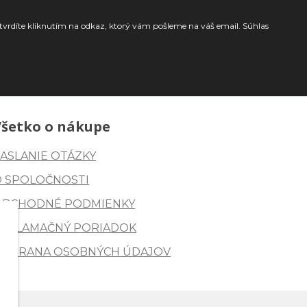
tvrdíte kliknutím na odkaz, ktorý vám pošleme na váš email. Súhlas
Všetko o nákupe
ASLANIE OTÁZKY
O SPOLOČNOSTI
OBCHODNÉ PODMIENKY
REKLAMAČNÝ PORIADOK
OCHRANA OSOBNÝCH ÚDAJOV