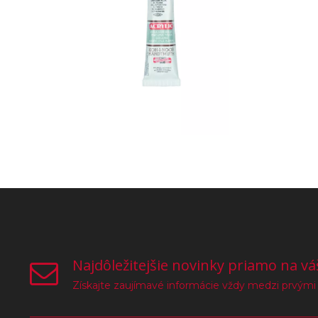
Najdôležitejšie novinky priamo na vá
Získajte zaujímavé informácie vždy medzi prvými