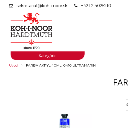
sekretariat@koh-i-noor.sk
+421 2 40252101
Kategórie
Úvod
FARBA AKRYL.40ML, 0410 ULTRAMARÍN
FAR