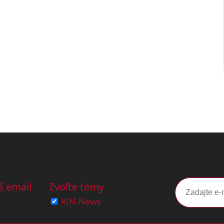
š email
Zvoľte témy
KIN-News