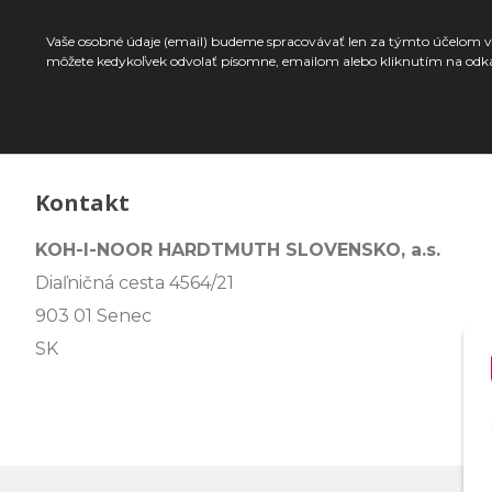
Vaše osobné údaje (email) budeme spracovávať len za týmto účelom v 
môžete kedykoľvek odvolať písomne, emailom alebo kliknutím na odk
Kontakt
KOH-I-NOOR HARDTMUTH SLOVENSKO, a.s.
Diaľničná cesta 4564/21
903 01 Senec
SK