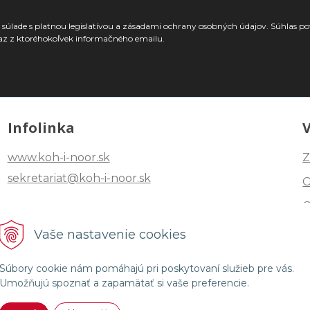
súlade s platnou legislatívou a zásadami ochrany osobných údajov. Súhlas po
az z ktoréhokoľvek informačného emailu.
Infolinka
www.koh-i-noor.sk
Z
sekretariat@koh-i-noor.sk
Tel: +421 2 40252101
Vaše nastavenie cookies
Fax: +421 2 44872870
Súbory cookie nám pomáhajú pri poskytovaní služieb pre vás.
Umožňujú spoznať a zapamätať si vaše preferencie.