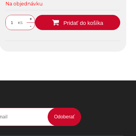
Na objednávku
+
Pridať do košíka
KS
-
Odoberať