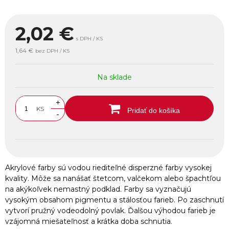
2,02
€
s DPH / KS
1,64 €
bez DPH / KS
Na sklade
+
KS
Pridať do košíka
-
Akrylové farby sú vodou riediteľné disperzné farby vysokej
kvality. Môže sa nanášať štetcom, valčekom alebo špachtľou
na akýkoľvek nemastný podklad. Farby sa vyznačujú
vysokým obsahom pigmentu a stálosťou farieb. Po zaschnutí
vytvorí pružný vodeodolný povlak. Ďalšou výhodou farieb je
vzájomná miešateľnosť a krátka doba schnutia.