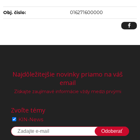
Obj. čislo:
016271600000
Najdôležitejšie novinky priamo na váš
email
Získajte zaujímavé informácie vždy medzi prvými
Zvoľte témy
KIN-News
Odoberať