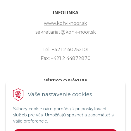
INFOLINKA
www.koh-i-noor.sk
sekretariat@koh-i-noor.sk
Tel: +421 2 40252101
Fax: +421 2 44872870
VŠETKO O NÁKUPE
ZASLANIE OTÁZKY
Vaše nastavenie cookies
O SPOLOČNOSTI
Súbory cookie nám pomáhajú pri poskytovaní
OBCHODNÉ PODMIENKY
služieb pre vás. Umožňujú spoznať a zapamätať si
REKLAMAČNÝ PORIADOK
vaše preferencie.
OCHRANA OSOBNÝCH ÚDAJOV