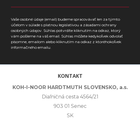
Vaše osobné údaje (email) budeme spracovávať len za týmto
účelom v súlade s platnou legislatívou a zásadami ochrany
osobných údajov. Súhlas potvrdíte kliknutím na odkaz, ktorý
vám pošleme na váš email. Súhlas môžete kedykoľvek odvolať
písomne, emailom alebo kliknutím na odkaz z ktoréhokoľvek
informačného emailu.
KONTAKT
KOH-I-NOOR HARDTMUTH SLOVENSKO, a.s.
Diaľničná cesta 4564/21
903 01 Senec
SK