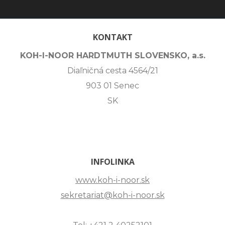
KONTAKT
KOH-I-NOOR HARDTMUTH SLOVENSKO, a.s.
Diaľničná cesta 4564/21
903 01 Senec
SK
INFOLINKA
www.koh-i-noor.sk
sekretariat@koh-i-noor.sk