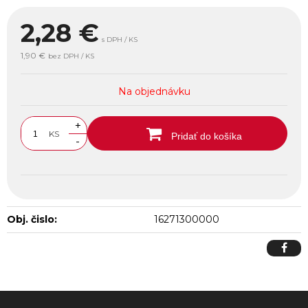
2,28
€
s DPH / KS
1,90 €
bez DPH / KS
Na objednávku
+
KS
Pridať do košíka
-
Obj. čislo:
16271300000