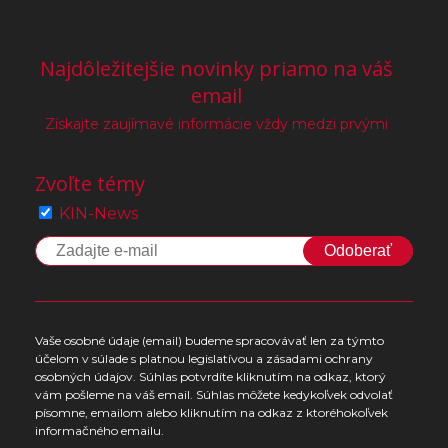
Najdôležitejšie novinky priamo na váš
email
Získajte zaujímavé informácie vždy medzi prvými
Zvoľte témy
KIN-News
Odoberať
Vaše osobné údaje (email) budeme spracovávať len za týmto
účelom v súlade s platnou legislatívou a zásadami ochrany
osobných údajov. Súhlas potvrdíte kliknutím na odkaz, ktorý
vám pošleme na váš email. Súhlas môžete kedykoľvek odvolať
písomne, emailom alebo kliknutím na odkaz z ktoréhokoľvek
informačného emailu.