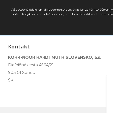
Vaše osobné údaje (email) budeme spracovávať len za týmto účelom v 
môžete kedykoľvek odvolať písomne, emailom alebo kliknutím na odk
Kontakt
KOH-I-NOOR HARDTMUTH SLOVENSKO, a.s.
Diaľničná cesta 4564/21
903 01 Senec
SK