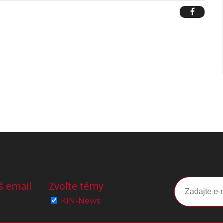
š email
Zvoľte témy
KIN-News