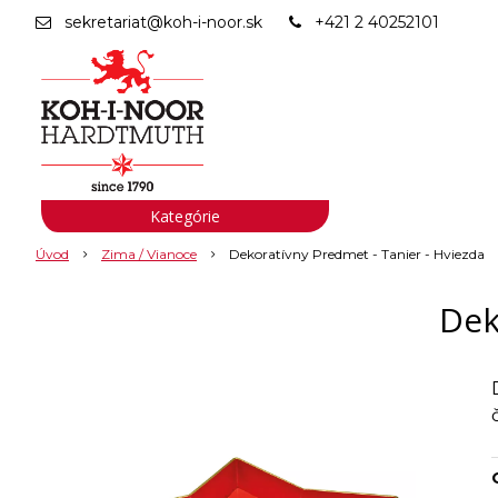
sekretariat@koh-i-noor.sk
+421 2 40252101
Kategórie
Úvod
Zima / Vianoce
Dekoratívny Predmet - Tanier - Hviezda
Dek