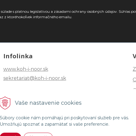
súlade s platnou legislatívou a zásadami ochrany osobných údajov. Súhlas po
az z ktoréhokoľvek informačného emailu.
Infolinka
www.koh-i-noor.sk
Z
sekretariat@koh-i-noor.sk
Tel: +421 2 40252101
Vaše nastavenie cookies
Fax: +421 2 44872870
Súbory cookie nám pomáhajú pri poskytovaní služieb pre vás.
Umožňujú spoznať a zapamätať si vaše preferencie.