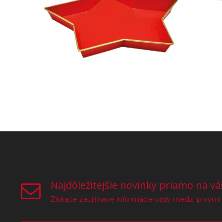
Najdôležitejšie novinky priamo na vá
Získajte zaujímavé informácie vždy medzi prvými