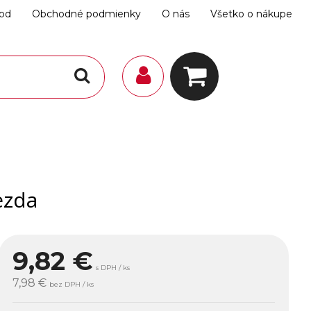
hod
Obchodné podmienky
O nás
Všetko o nákupe
ezda
9,82
€
s DPH / ks
7,98 €
bez DPH / ks