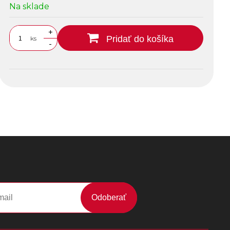
Na sklade
+
Pridať do košíka
ks
-
Odoberať