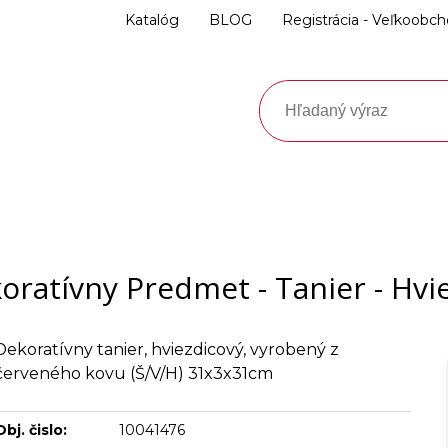
Katalóg
BLOG
Registrácia - Veľkoobc
oratívny Predmet - Tanier - Hvi
Dekoratívny tanier, hviezdicový, vyrobený z
červeného kovu (Š/V/H) 31x3x31cm
Obj. čislo:
10041476