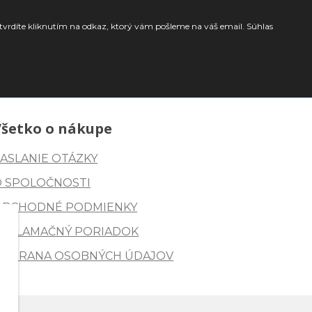
tvrdíte kliknutím na odkaz, ktorý vám pošleme na váš email. Súhlas
Všetko o nákupe
ASLANIE OTÁZKY
O SPOLOČNOSTI
OBCHODNÉ PODMIENKY
REKLAMAČNÝ PORIADOK
OCHRANA OSOBNÝCH ÚDAJOV