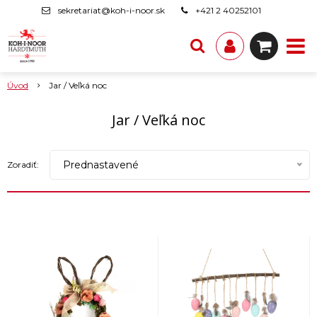
sekretariat@koh-i-noor.sk
+421 2 40252101
Úvod
Jar / Veľká noc
Jar / Veľká noc
Prednastavené
Zoradiť: