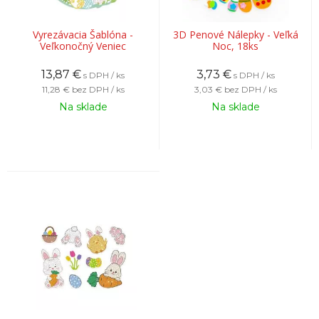
Vyrezávacia Šablóna -
3D Penové Nálepky - Veľká
Veľkonočný Veniec
Noc, 18ks
13,87
€
3,73
€
s DPH / ks
s DPH / ks
11,28 €
bez DPH / ks
3,03 €
bez DPH / ks
Na sklade
Na sklade