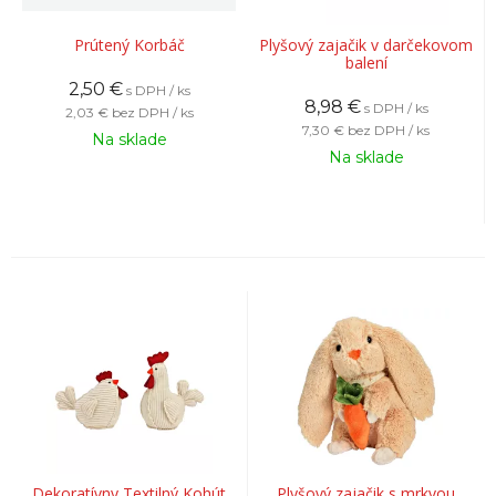
Prútený Korbáč
Plyšový zajačik v darčekovom
balení
2,50
€
s DPH / ks
8,98
€
s DPH / ks
2,03 €
bez DPH / ks
7,30 €
bez DPH / ks
Na sklade
Na sklade
Dekoratívny Textilný Kohút
Plyšový zajačik s mrkvou