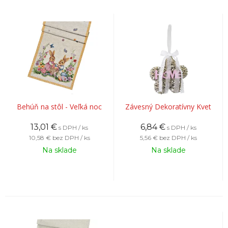
Behúň na stôl - Veľká noc
Závesný Dekoratívny Kvet
13,01
€
6,84
€
s DPH / ks
s DPH / ks
10,58 €
bez DPH / ks
5,56 €
bez DPH / ks
Na sklade
Na sklade