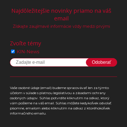
Najdôležitejšie novinky priamo na váš
email
Získajte zaujímavé informácie vždy medzi prvými
Zvoľte témy
KIN-News
Odoberať
Vaše osobné údaje (email) budeme spracovávať len za týmto
účelom v súlade s platnou legislatívou a zásadami ochrany
osobných údajov. Súhlas potvrdíte kliknutím na odkaz, ktorý
vám pošleme na váš email. Súhlas môžete kedykoľvek odvolať
písomne, emailom alebo kliknutím na odkaz z ktoréhokoľvek
informačného emailu.