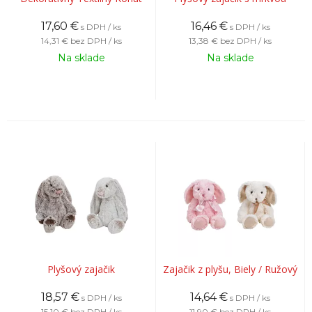
17,60
€
16,46
€
s DPH / ks
s DPH / ks
14,31 €
bez DPH / ks
13,38 €
bez DPH / ks
Na sklade
Na sklade
Plyšový zajačik
Zajačik z plyšu, Biely / Ružový
18,57
€
14,64
€
s DPH / ks
s DPH / ks
15,10 €
bez DPH / ks
11,90 €
bez DPH / ks