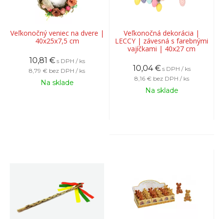
Veľkonočný veniec na dvere |
Veľkonočná dekorácia |
40x25x7,5 cm
LECCY | závesná s farebnými
vajíčkami | 40x27 cm
10,81
€
s DPH / ks
10,04
€
s DPH / ks
8,79 €
bez DPH / ks
8,16 €
bez DPH / ks
Na sklade
Na sklade