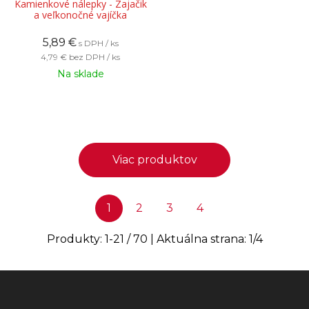
Kamienkové nálepky - Zajačik
a veľkonočné vajíčka
5,89
€
s DPH / ks
4,79 €
bez DPH / ks
Na sklade
Viac produktov
1
2
3
4
Produkty:
1
-
21
/
70
| Aktuálna strana:
1
/
4