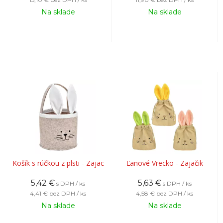
Na sklade
Na sklade
Košík s rúčkou z plsti - Zajac
Ľanové Vrecko - Zajačik
5,42
€
5,63
€
s DPH / ks
s DPH / ks
4,41 €
bez DPH / ks
4,58 €
bez DPH / ks
Na sklade
Na sklade