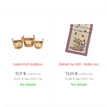
Sada troch košíkov
Behúň na stôl - Veľká noc
31,11
€
13,01
€
s DPH / ks
s DPH / ks
25,29 €
bez DPH / ks
10,58 €
bez DPH / ks
Na sklade
Na sklade