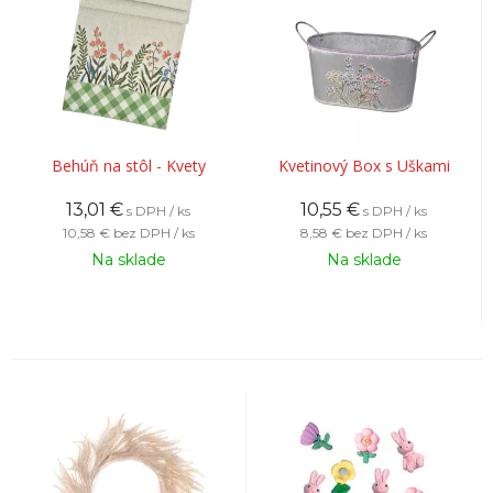
Behúň na stôl - Kvety
Kvetinový Box s Uškami
13,01
€
10,55
€
s DPH / ks
s DPH / ks
10,58 €
bez DPH / ks
8,58 €
bez DPH / ks
Na sklade
Na sklade