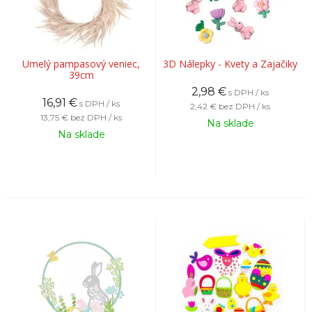
Umelý pampasový veniec,
3D Nálepky - Kvety a Zajačiky
39cm
2,98
€
s DPH / ks
16,91
€
s DPH / ks
2,42 €
bez DPH / ks
13,75 €
bez DPH / ks
Na sklade
Na sklade