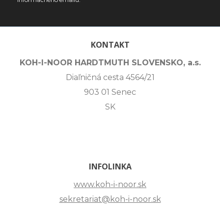
KONTAKT
KOH-I-NOOR HARDTMUTH SLOVENSKO, a.s.
Diaľničná cesta 4564/21
903 01 Senec
SK
INFOLINKA
www.koh-i-noor.sk
sekretariat@koh-i-noor.sk