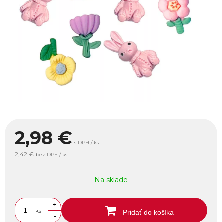
2,98
€
s DPH / ks
2,42 €
bez DPH / ks
Na sklade
+
ks
Pridať do košíka
-