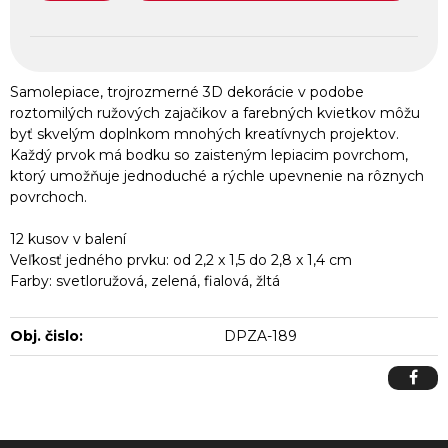
Samolepiace, trojrozmerné 3D dekorácie v podobe
roztomilých ružových zajačikov a farebných kvietkov môžu
byť skvelým doplnkom mnohých kreatívnych projektov.
Každý prvok má bodku so zaisteným lepiacim povrchom,
ktorý umožňuje jednoduché a rýchle upevnenie na rôznych
povrchoch.
12 kusov v balení
Veľkosť jedného prvku: od 2,2 x 1,5 do 2,8 x 1,4 cm
Farby: svetloružová, zelená, fialová, žltá
Obj. čislo:
DPZA-189