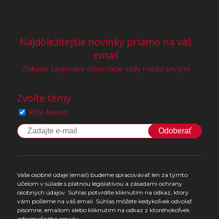
Najdôležitejšie novinky priamo na váš
email
Získajte zaujímavé informácie vždy medzi prvými
Zvoľte témy
KIN-News
Odoberať
Vaše osobné údaje (email) budeme spracovávať len za týmto
účelom v súlade s platnou legislatívou a zásadami ochrany
osobných údajov. Súhlas potvrdíte kliknutím na odkaz, ktorý
vám pošleme na váš email. Súhlas môžete kedykoľvek odvolať
písomne, emailom alebo kliknutím na odkaz z ktoréhokoľvek
informačného emailu.