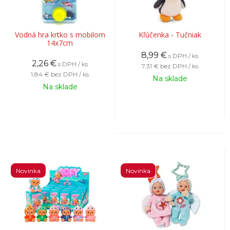
Vodná hra krtko s mobilom
Kľúčenka - Tučniak
14x7cm
8,99
€
s DPH / ks
2,26
€
s DPH / ks
7,31 €
bez DPH / ks
1,84 €
bez DPH / ks
Na sklade
Na sklade
Novinka
Novinka