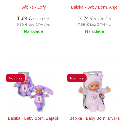
Bábika - Lofy
Bábika - Baby Born, Anjel
11,69
€
14,74
€
s DPH / ks
s DPH / ks
9,50 €
bez DPH / ks
11,98 €
bez DPH / ks
Na sklade
Na sklade
Novinka
Novinka
Bábika - Baby Born, Zajačik
Bábika - Baby Born, Myška