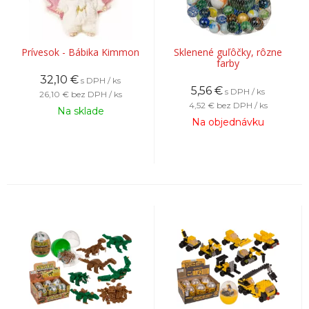
Prívesok - Bábika Kimmon
Sklenené guľôčky, rôzne
farby
32,10
€
s DPH / ks
5,56
€
s DPH / ks
26,10 €
bez DPH / ks
4,52 €
bez DPH / ks
Na sklade
Na objednávku