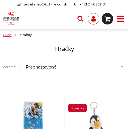
sekretariat@koh-i-noor.sk
+421 2 40252101
Úvod
Hračky
Hračky
Prednastavené
Zoradiť:
Novinka