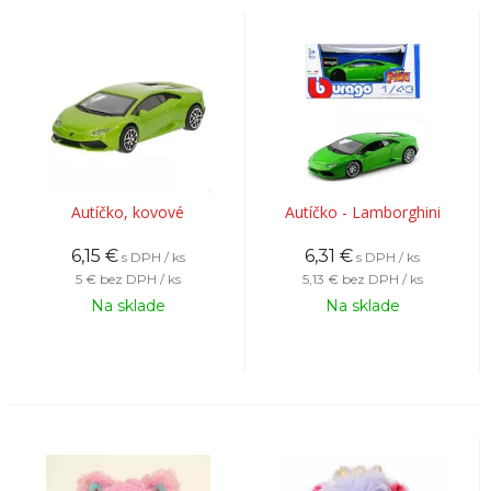
Autíčko, kovové
Autíčko - Lamborghini
6,15
€
6,31
€
s DPH / ks
s DPH / ks
5 €
bez DPH / ks
5,13 €
bez DPH / ks
Na sklade
Na sklade