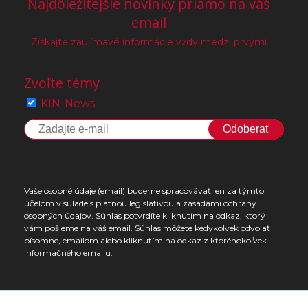
Najdôležitejšie novinky priamo na váš
email
Získajte zaujímavé informácie vždy medzi prvými
Zvoľte témy
KIN-News
Odoberať
Vaše osobné údaje (email) budeme spracovávať len za týmto
účelom v súlade s platnou legislatívou a zásadami ochrany
osobných údajov. Súhlas potvrdíte kliknutím na odkaz, ktorý
vám pošleme na váš email. Súhlas môžete kedykoľvek odvolať
písomne, emailom alebo kliknutím na odkaz z ktoréhokoľvek
informačného emailu.