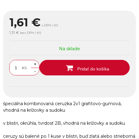
1,61
€
s DPH / KS
1,31 €
bez DPH / KS
Na sklade
+
KS
Pridať do košíka
-
špeciálna kombinovaná ceruzka 2v1 grafitovo-gumová,
vhodná na krížovky a sudoku
v blistri, okrúhla, tvrdosť 2B, vhodná na krížovky a sudoku
ceruzy sú balené po 1 kuse v blistri, buď zlatá alebo strieborná