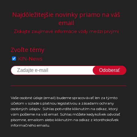
Najdôležitejšie novinky priamo na váš
email
Získajte zaujímavé informácie vždy medzi prvými
Zvoľte témy
KIN-News
Odoberať
Vaše osobné údaje (email) budeme spracovávať len za týmto
účelom v súlade s platnou legislatívou a zásadami ochrany
osobných údajov. Súhlas potvrdíte kliknutím na odkaz, ktorý
vám pošleme na váš email. Súhlas môžete kedykoľvek odvolať
písomne, emailom alebo kliknutím na odkaz z ktoréhokoľvek
informačného emailu.