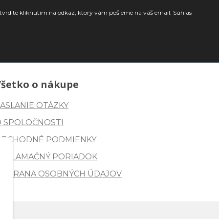
tvrdíte kliknutím na odkaz, ktorý vám pošleme na váš email. Súhlas
Všetko o nákupe
ASLANIE OTÁZKY
O SPOLOČNOSTI
OBCHODNÉ PODMIENKY
REKLAMAČNÝ PORIADOK
OCHRANA OSOBNÝCH ÚDAJOV