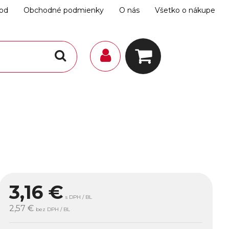
hod
Obchodné podmienky
O nás
Všetko o nákupe
3,16
€
s DPH / BL
2,57 €
bez DPH / BL