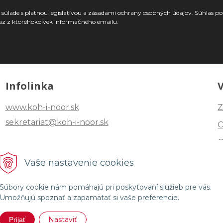
súlade s platnou legislatívou a zásadami ochrany osobných údajov. Súhlas po
az z ktoréhokoľvek informačného emailu.
Infolinka
www.koh-i-noor.sk
Z
sekretariat@koh-i-noor.sk
Tel: +421 2 40252101
Vaše nastavenie cookies
Fax: +421 2 44872870
Súbory cookie nám pomáhajú pri poskytovaní služieb pre vás.
Umožňujú spoznať a zapamätať si vaše preferencie.
Nastaviť
Prijať