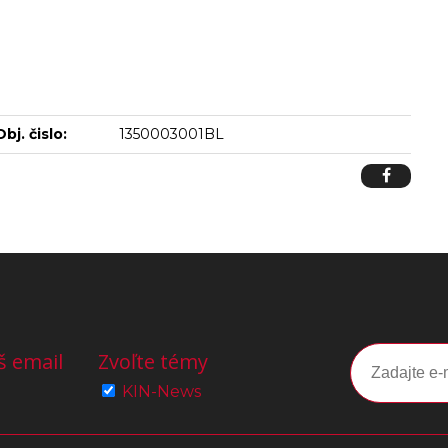
Obj. čislo:
1350003001BL
š email
Zvoľte témy
KIN-News