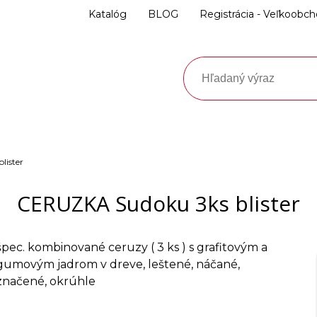
Katalóg
BLOG
Registrácia - Veľkoobc
lister
CERUZKA Sudoku 3ks blister
špec. kombinované ceruzy ( 3 ks ) s grafitovým a
gumovým jadrom v dreve, leštené, náčané,
značené, okrúhle