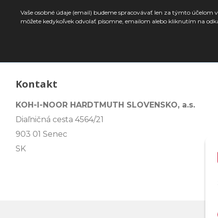
Vaše osobné údaje (email) budeme spracovávať len za týmto účelom v 
môžete kedykoľvek odvolať písomne, emailom alebo kliknutím na odk
Kontakt
KOH-I-NOOR HARDTMUTH SLOVENSKO, a.s.
Diaľničná cesta 4564/21
903 01 Senec
SK