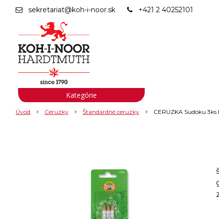
sekretariat@koh-i-noor.sk
+421 2 40252101
Kategórie
Úvod
Ceruzky
Štandardné ceruzky
CERUZKA Sudoku 3ks b