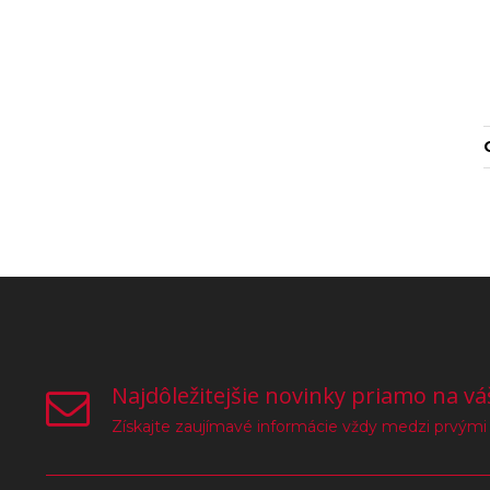
Najdôležitejšie novinky priamo na vá
Získajte zaujímavé informácie vždy medzi prvými