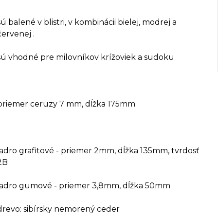
sú balené v blistri, v kombinácii bielej, modrej a
červenej .
sú vhodné pre milovníkov krížoviek a sudoku
priemer ceruzy 7 mm, dĺžka 175mm
jadro grafitové - priemer 2mm, dĺžka 135mm, tvrdosť
2B
jadro gumové - priemer 3,8mm, dĺžka 50mm
drevo: sibírsky nemorený ceder