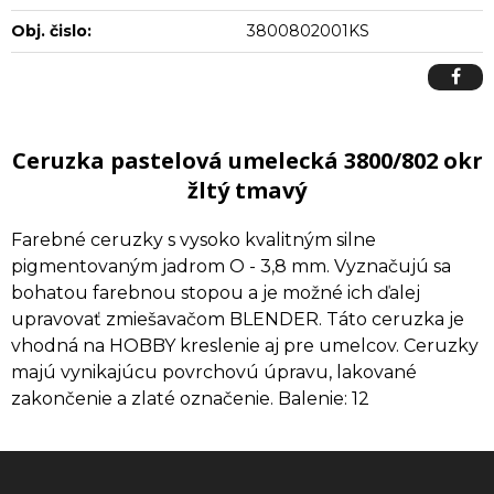
Obj. čislo:
3800802001KS
Ceruzka pastelová umelecká 3800/802 okr
žltý tmavý
Farebné ceruzky s vysoko kvalitným silne
pigmentovaným jadrom O - 3,8 mm. Vyznačujú sa
bohatou farebnou stopou a je možné ich ďalej
upravovať zmiešavačom BLENDER. Táto ceruzka je
vhodná na HOBBY kreslenie aj pre umelcov. Ceruzky
majú vynikajúcu povrchovú úpravu, lakované
zakončenie a zlaté označenie. Balenie: 12