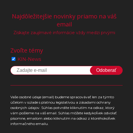
Najdôležitejšie novinky priamo na váš
email
Získajte zaujímavé informácie vždy medzi prvými
Zvoľte témy
KIN-News
Odoberať
Vaše osobné údaje (email) budeme spracovávať len za týmto
účelom v súlade s platnou legislatívou a zásadami ochrany
osobných údajov. Súhlas potvrdíte kliknutím na odkaz, ktorý
vám pošleme na váš email. Súhlas môžete kedykoľvek odvolať
písomne, emailom alebo kliknutím na odkaz z ktoréhokoľvek
informačného emailu.