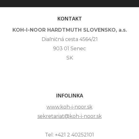
KONTAKT
KOH-I-NOOR HARDTMUTH SLOVENSKO, a.s.
Diaľničná cesta 4564/21
903 01 Senec
SK
INFOLINKA
www.koh-i-noor.sk
sekretariat@koh-i-noor.sk
Tel: +421 2 40252101