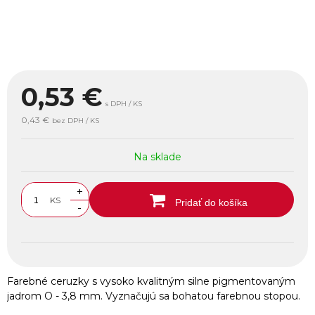
0,53
€
s DPH / KS
0,43 €
bez DPH / KS
Na sklade
+
KS
Pridať do košíka
-
Farebné ceruzky s vysoko kvalitným silne pigmentovaným
jadrom O - 3,8 mm. Vyznačujú sa bohatou farebnou stopou.