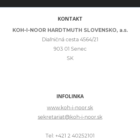
KONTAKT
KOH-I-NOOR HARDTMUTH SLOVENSKO, a.s.
Diaľničná cesta 4564/21
903 01 Senec
SK
INFOLINKA
www.koh-i-noor.sk
sekretariat@koh-i-noor.sk
Tel: +421 2 40252101