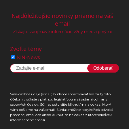
Najdôležitejšie novinky priamo na váš
email
Získajte zaujímavé informácie vždy medzi prvými
Zvoľte témy
KIN-News
Odoberať
Vaše osobné údaje (email) budeme spracovávať len za týmto
účelom v súlade s platnou legislatívou a zásadami ochrany
osobných údajov. Súhlas potvrdíte kliknutím na odkaz, ktorý
vám pošleme na váš email. Súhlas môžete kedykoľvek odvolať
písomne, emailom alebo kliknutím na odkaz z ktoréhokoľvek
informačného emailu.