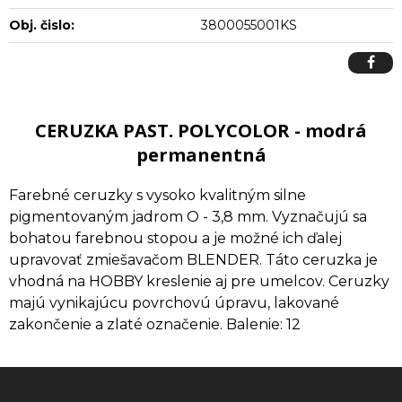
Obj. čislo:
3800055001KS
CERUZKA PAST. POLYCOLOR - modrá
permanentná
Farebné ceruzky s vysoko kvalitným silne
pigmentovaným jadrom O - 3,8 mm. Vyznačujú sa
bohatou farebnou stopou a je možné ich ďalej
upravovať zmiešavačom BLENDER. Táto ceruzka je
vhodná na HOBBY kreslenie aj pre umelcov. Ceruzky
majú vynikajúcu povrchovú úpravu, lakované
zakončenie a zlaté označenie. Balenie: 12