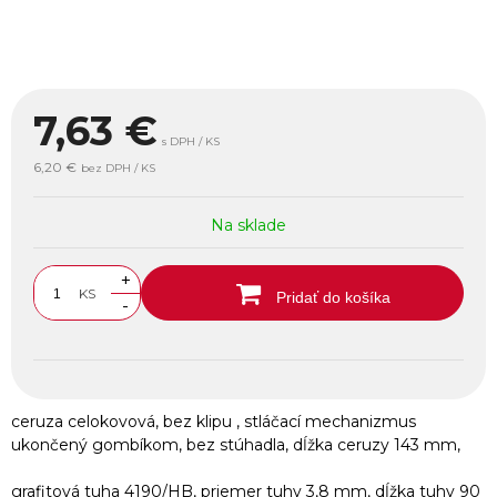
7,63
€
s DPH / KS
6,20 €
bez DPH / KS
Na sklade
+
KS
Pridať do košíka
-
ceruza celokovová, bez klipu , stláčací mechanizmus
ukončený gombíkom, bez stúhadla, dĺžka ceruzy 143 mm,
grafitová tuha 4190/HB, priemer tuhy 3,8 mm, dĺžka tuhy 90