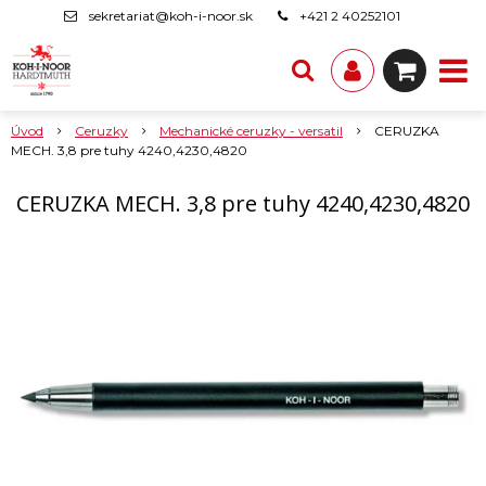
sekretariat@koh-i-noor.sk
+421 2 40252101
Úvod
Ceruzky
Mechanické ceruzky - versatil
CERUZKA
MECH. 3,8 pre tuhy 4240,4230,4820
CERUZKA MECH. 3,8 pre tuhy 4240,4230,4820