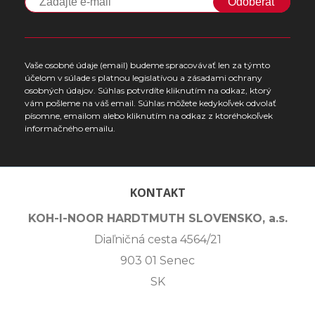
Odoberať
Vaše osobné údaje (email) budeme spracovávať len za týmto
účelom v súlade s platnou legislatívou a zásadami ochrany
osobných údajov. Súhlas potvrdíte kliknutím na odkaz, ktorý
vám pošleme na váš email. Súhlas môžete kedykoľvek odvolať
písomne, emailom alebo kliknutím na odkaz z ktoréhokoľvek
informačného emailu.
KONTAKT
KOH-I-NOOR HARDTMUTH SLOVENSKO, a.s.
Diaľničná cesta 4564/21
903 01 Senec
SK