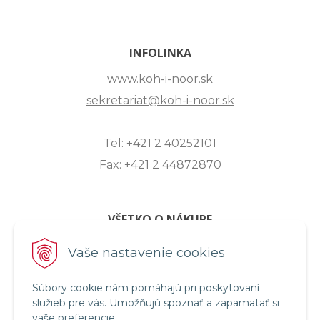
INFOLINKA
www.koh-i-noor.sk
sekretariat@koh-i-noor.sk
Tel: +421 2 40252101
Fax: +421 2 44872870
VŠETKO O NÁKUPE
ZASLANIE OTÁZKY
Vaše nastavenie cookies
O SPOLOČNOSTI
Súbory cookie nám pomáhajú pri poskytovaní
OBCHODNÉ PODMIENKY
služieb pre vás. Umožňujú spoznať a zapamätať si
REKLAMAČNÝ PORIADOK
vaše preferencie.