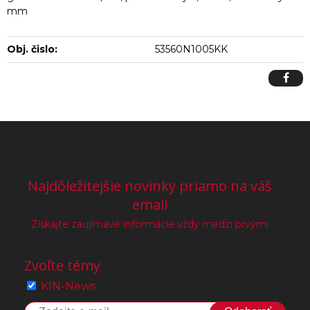
mm
Obj. čislo:
53560N1005KK
Najdôležitejšie novinky priamo na váš
email
Získajte zaujímavé informácie vždy medzi prvými
Zvoľte témy
KIN-News