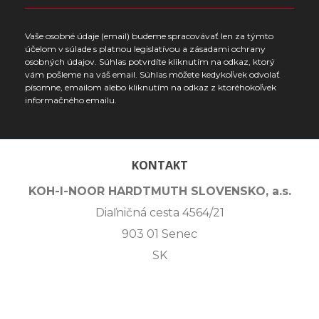
Vaše osobné údaje (email) budeme spracovávať len za týmto
účelom v súlade s platnou legislatívou a zásadami ochrany
osobných údajov. Súhlas potvrdíte kliknutím na odkaz, ktorý
vám pošleme na váš email. Súhlas môžete kedykoľvek odvolať
písomne, emailom alebo kliknutím na odkaz z ktoréhokoľvek
informačného emailu.
KONTAKT
KOH-I-NOOR HARDTMUTH SLOVENSKO, a.s.
Diaľničná cesta 4564/21
903 01 Senec
SK