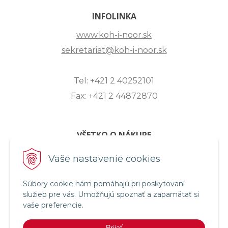
INFOLINKA
www.koh-i-noor.sk
sekretariat@koh-i-noor.sk
Tel: +421 2 40252101
Fax: +421 2 44872870
VŠETKO O NÁKUPE
ZASLANIE OTÁZKY
Vaše nastavenie cookies
O SPOLOČNOSTI
Súbory cookie nám pomáhajú pri poskytovaní
OBCHODNÉ PODMIENKY
služieb pre vás. Umožňujú spoznať a zapamätať si
REKLAMAČNÝ PORIADOK
vaše preferencie.
OCHRANA OSOBNÝCH ÚDAJOV
Prijať