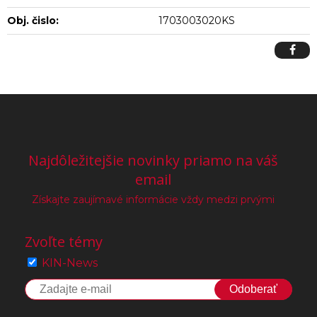
Obj. čislo:
1703003020KS
Najdôležitejšie novinky priamo na váš
email
Získajte zaujímavé informácie vždy medzi prvými
Zvoľte témy
KIN-News
Odoberať