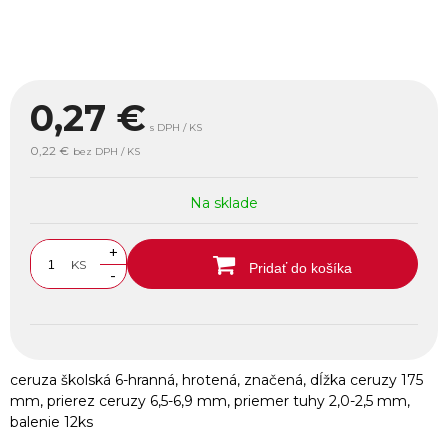
0,27
€
s DPH / KS
0,22 €
bez DPH / KS
Na sklade
+
KS
Pridať do košíka
-
ceruza školská 6-hranná, hrotená, značená, dĺžka ceruzy 175
mm, prierez ceruzy 6,5-6,9 mm, priemer tuhy 2,0-2,5 mm,
balenie 12ks