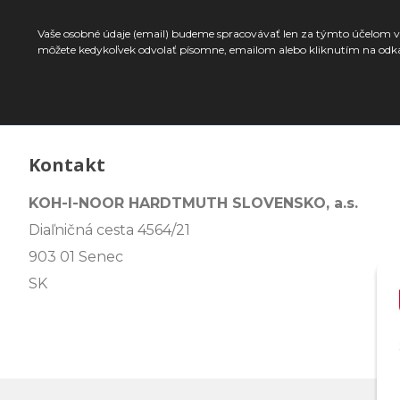
Vaše osobné údaje (email) budeme spracovávať len za týmto účelom v 
môžete kedykoľvek odvolať písomne, emailom alebo kliknutím na odk
Kontakt
KOH-I-NOOR HARDTMUTH SLOVENSKO, a.s.
Diaľničná cesta 4564/21
903 01 Senec
SK