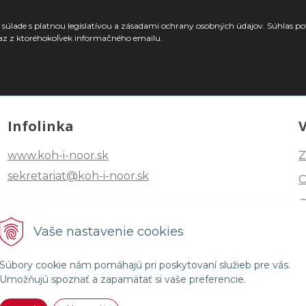
súlade s platnou legislatívou a zásadami ochrany osobných údajov. Súhlas po
az z ktoréhokoľvek informačného emailu.
Infolinka
www.koh-i-noor.sk
Z
sekretariat@koh-i-noor.sk
Tel: +421 2 40252101
Vaše nastavenie cookies
Fax: +421 2 44872870
Súbory cookie nám pomáhajú pri poskytovaní služieb pre vás.
Umožňujú spoznať a zapamätať si vaše preferencie.