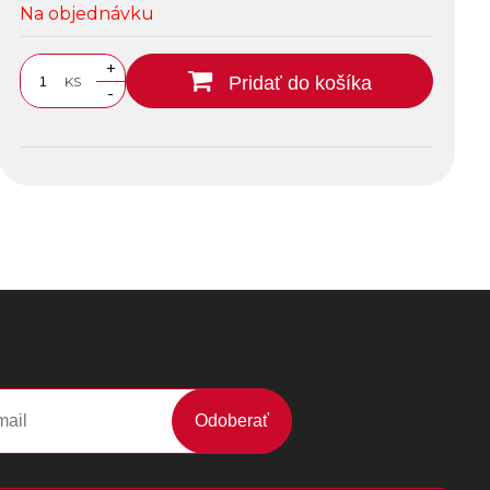
Na objednávku
+
Pridať do košíka
KS
-
Odoberať