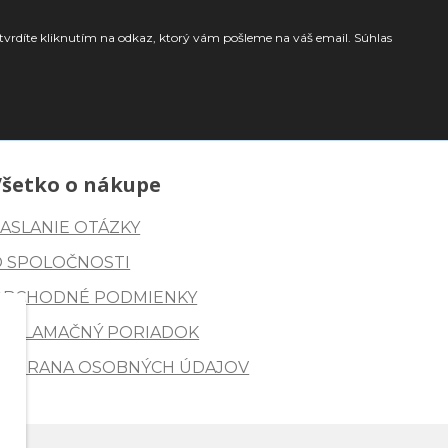
tvrdíte kliknutím na odkaz, ktorý vám pošleme na váš email. Súhlas
Všetko o nákupe
ASLANIE OTÁZKY
O SPOLOČNOSTI
OBCHODNÉ PODMIENKY
REKLAMAČNÝ PORIADOK
OCHRANA OSOBNÝCH ÚDAJOV