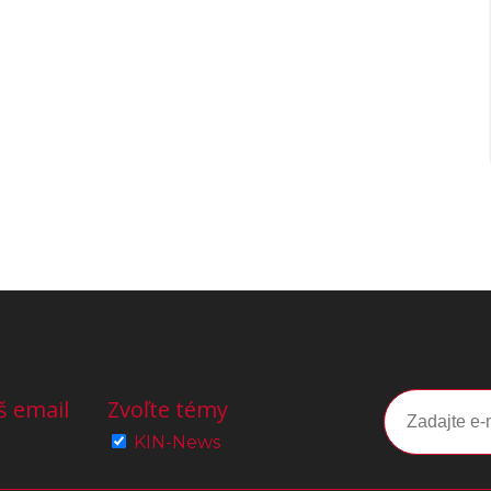
š email
Zvoľte témy
KIN-News