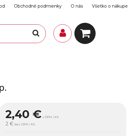
hod
Obchodné podmienky
O nás
Všetko o nákupe
p.
2,40
€
s DPH / KS
2 €
bez DPH / KS