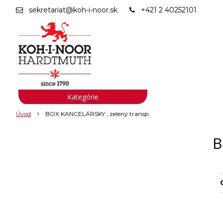
sekretariat@koh-i-noor.sk
+421 2 40252101
Kategórie
Úvod
BOX KANCELÁRSKY , zelený transp.
B