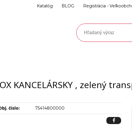
Katalóg
BLOG
Registrácia - Veľkoobc
OX KANCELÁRSKY , zelený trans
Obj. čislo:
75414800000