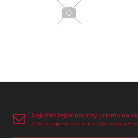
Najdôležitejšie novinky priamo na vá
Získajte zaujímavé informácie vždy medzi prvými