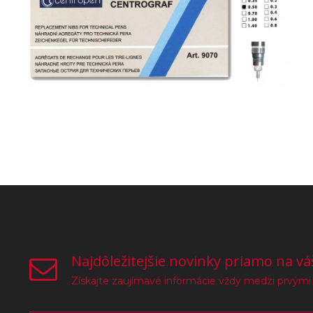
Najdôležitejšie novinky priamo na vá
Získajte zaujímavé informácie vždy medzi prvými