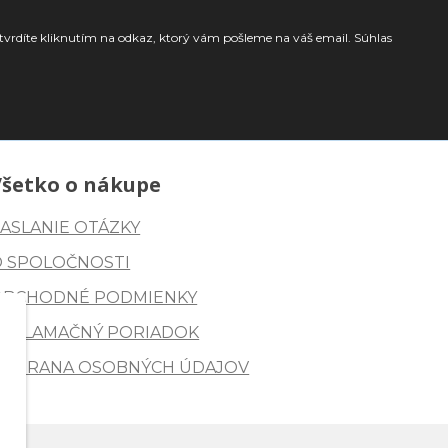
tvrdíte kliknutím na odkaz, ktorý vám pošleme na váš email. Súhlas
Všetko o nákupe
ASLANIE OTÁZKY
O SPOLOČNOSTI
OBCHODNÉ PODMIENKY
REKLAMAČNÝ PORIADOK
OCHRANA OSOBNÝCH ÚDAJOV