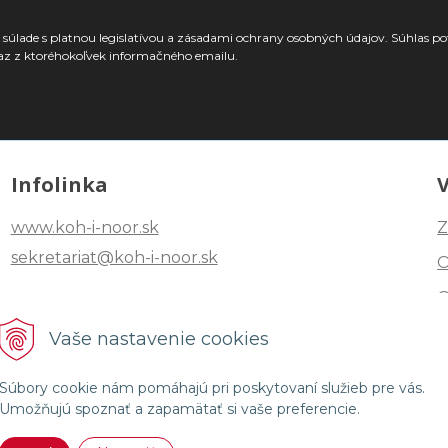
súlade s platnou legislatívou a zásadami ochrany osobných údajov. Súhlas po
az z ktoréhokoľvek informačného emailu.
Infolinka
www.koh-i-noor.sk
Z
sekretariat@koh-i-noor.sk
Tel: +421 2 40252101
Vaše nastavenie cookies
Fax: +421 2 44872870
Súbory cookie nám pomáhajú pri poskytovaní služieb pre vás.
Umožňujú spoznať a zapamätať si vaše preferencie.