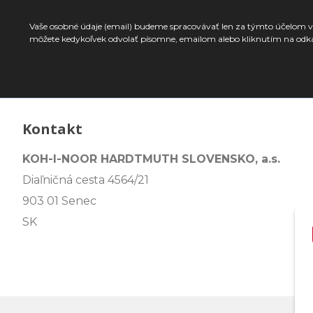
Vaše osobné údaje (email) budeme spracovávať len za týmto účelom v 
môžete kedykoľvek odvolať písomne, emailom alebo kliknutím na odk
Kontakt
KOH-I-NOOR HARDTMUTH SLOVENSKO, a.s.
Diaľničná cesta 4564/21
903 01 Senec
SK