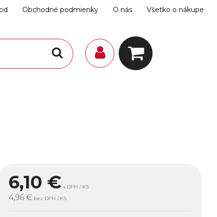
hod
Obchodné podmienky
O nás
Všetko o nákupe
6,10
€
s DPH / KS
4,96 €
bez DPH / KS