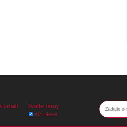
š email
Zvoľte témy
KIN-News