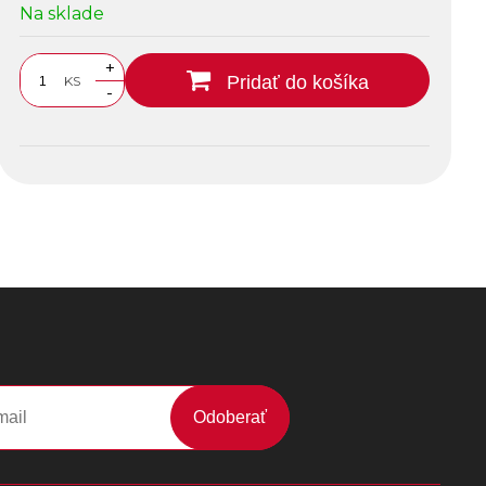
Na sklade
+
Pridať do košíka
KS
-
Odoberať