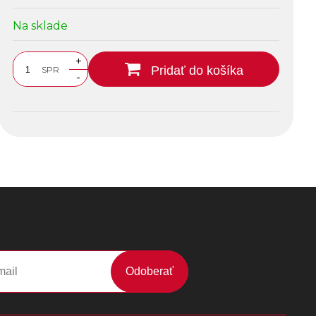
Na sklade
+
Pridať do košíka
SPR
-
Odoberať