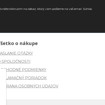
tvrdíte kliknutím na odkaz, ktorý vám pošleme na váš email. Súhlas
Všetko o nákupe
ASLANIE OTÁZKY
O SPOLOČNOSTI
OBCHODNÉ PODMIENKY
REKLAMAČNÝ PORIADOK
OCHRANA OSOBNÝCH ÚDAJOV