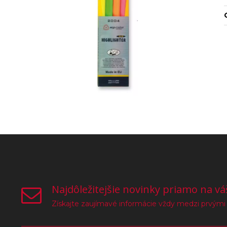
Najdôležitejšie novinky priamo na vá
Získajte zaujímavé informácie vždy medzi prvými