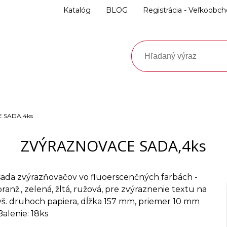
Katalóg
BLOG
Registrácia - Veľkoobc
 SADA,4ks
ZVÝRAZNOVACE SADA,4ks
sada zvýrazňovačov vo fluoerscenčných farbách -
oranž., zelená, žltá, ružová, pre zvýraznenie textu na
vš. druhoch papiera, dĺžka 157 mm, priemer 10 mm
Balenie: 18ks