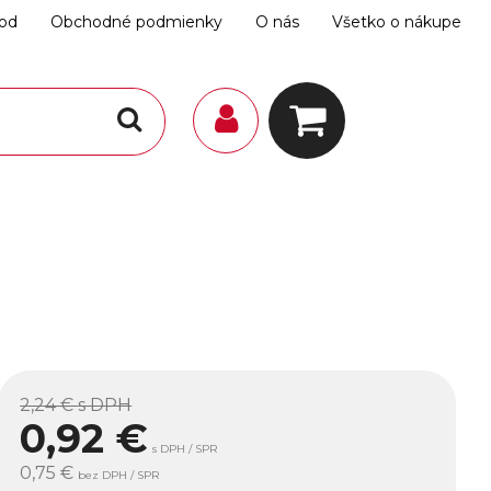
hod
Obchodné podmienky
O nás
Všetko o nákupe
2,24 €
s DPH
0,92
€
s DPH / SPR
0,75 €
bez DPH / SPR