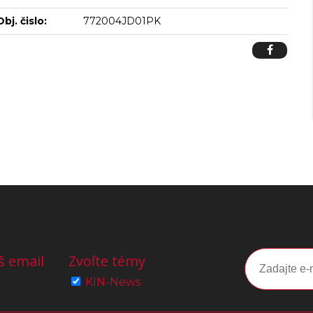
Obj. čislo:
772004JD01PK
š email
Zvoľte témy
KIN-News