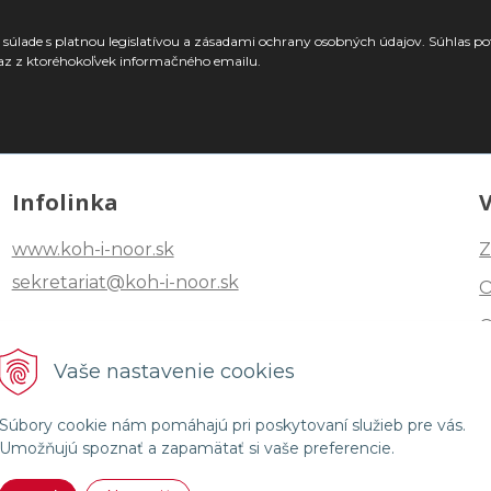
súlade s platnou legislatívou a zásadami ochrany osobných údajov. Súhlas po
az z ktoréhokoľvek informačného emailu.
Infolinka
www.koh-i-noor.sk
Z
sekretariat@koh-i-noor.sk
Tel: +421 2 40252101
Vaše nastavenie cookies
Fax: +421 2 44872870
Súbory cookie nám pomáhajú pri poskytovaní služieb pre vás.
Umožňujú spoznať a zapamätať si vaše preferencie.