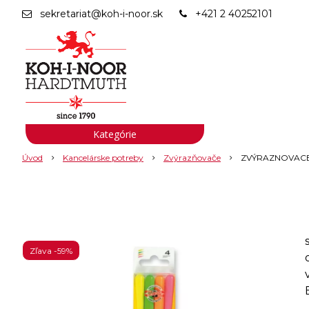
sekretariat@koh-i-noor.sk
+421 2 40252101
Kategórie
Úvod
Kancelárske potreby
Zvýrazňovače
ZVÝRAZNOVACE
Zľava -59%