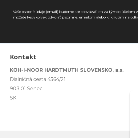
Vaše osobné údaje (email) budeme spracovávať len za týmto účelom v 
môžete kedykoľvek odvolať písomne, emailom alebo kliknutím na odk
Kontakt
KOH-I-NOOR HARDTMUTH SLOVENSKO, a.s.
Diaľničná cesta 4564/21
903 01 Senec
SK