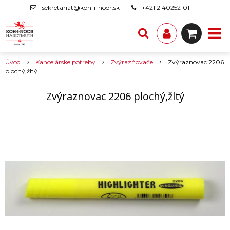
sekretariat@koh-i-noor.sk
+421 2 40252101
Úvod
Kancelárske potreby
Zvýrazňovače
Zvýraznovac 2206
plochý,žltý
Zvýraznovac 2206 plochý,žltý