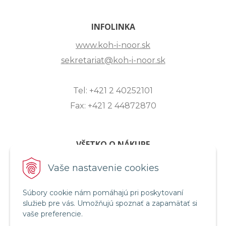
INFOLINKA
www.koh-i-noor.sk
sekretariat@koh-i-noor.sk
Tel: +421 2 40252101
Fax: +421 2 44872870
VŠETKO O NÁKUPE
ZASLANIE OTÁZKY
Vaše nastavenie cookies
O SPOLOČNOSTI
Súbory cookie nám pomáhajú pri poskytovaní
OBCHODNÉ PODMIENKY
služieb pre vás. Umožňujú spoznať a zapamätať si
REKLAMAČNÝ PORIADOK
vaše preferencie.
OCHRANA OSOBNÝCH ÚDAJOV