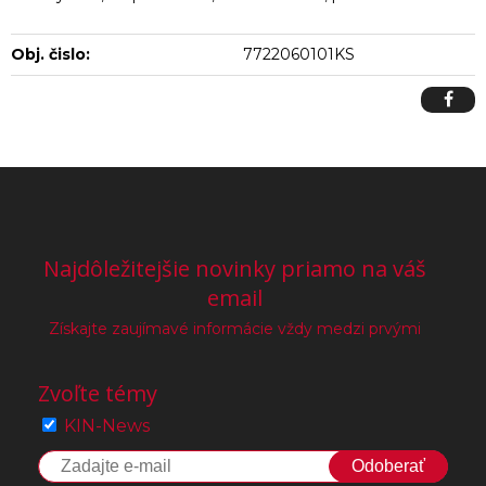
Obj. čislo:
7722060101KS
Najdôležitejšie novinky priamo na váš
email
Získajte zaujímavé informácie vždy medzi prvými
Zvoľte témy
KIN-News
Odoberať