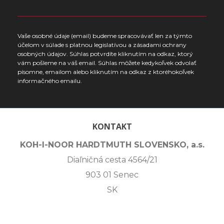
Vaše osobné údaje (email) budeme spracovávať len za týmto
účelom v súlade s platnou legislatívou a zásadami ochrany
osobných údajov. Súhlas potvrdíte kliknutím na odkaz, ktorý
vám pošleme na váš email. Súhlas môžete kedykoľvek odvolať
písomne, emailom alebo kliknutím na odkaz z ktoréhokoľvek
informačného emailu.
KONTAKT
KOH-I-NOOR HARDTMUTH SLOVENSKO, a.s.
Diaľničná cesta 4564/21
903 01 Senec
SK