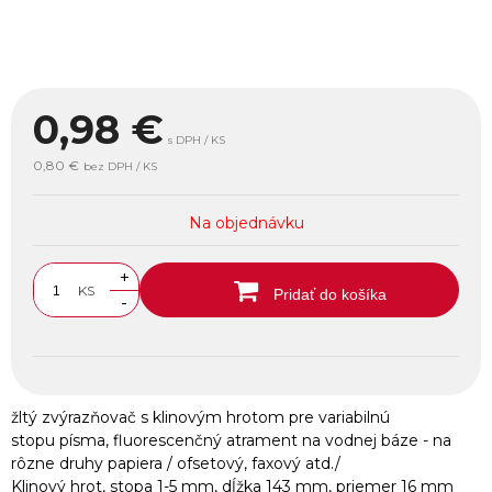
0,98
€
s DPH / KS
0,80 €
bez DPH / KS
Na objednávku
+
KS
Pridať do košíka
-
žltý zvýrazňovač s klinovým hrotom pre variabilnú
stopu písma, fluorescenčný atrament na vodnej báze - na
rôzne druhy papiera / ofsetový, faxový atd./
Klinový hrot, stopa 1-5 mm, dĺžka 143 mm, priemer 16 mm