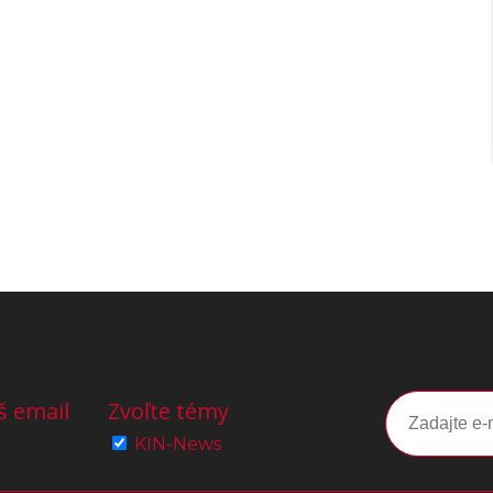
š email
Zvoľte témy
KIN-News