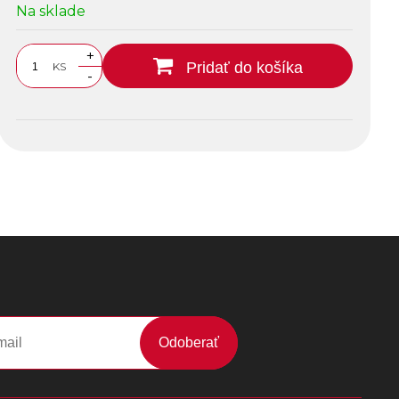
Na sklade
+
Pridať do košíka
KS
-
Odoberať