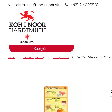
sekretariat@koh-i-noor.sk
+421 2 40252101
Kategórie
Úvod
Školské potreby
Karty - mix
Záložka 'Panovníci Slove