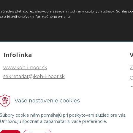
súlade s platnou legislatívou a zásadami ochrany osobných údajov. Súhlas po
az z ktoréhokoľvek informačného emailu.
Infolinka
www.koh-i-noor.sk
Z
sekretariat@koh-i-noor.sk
Tel: +421 2 40252101
Vaše nastavenie cookies
Fax: +421 2 44872870
Súbory cookie nám pomáhajú pri poskytovaní služieb pre vás.
Umožňujú spoznať a zapamätať si vaše preferencie.