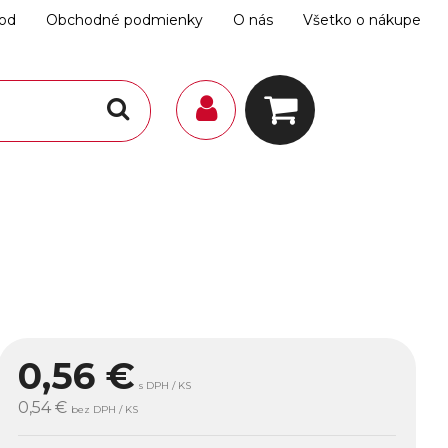
hod
Obchodné podmienky
O nás
Všetko o nákupe
0,56
€
s DPH / KS
0,54 €
bez DPH / KS