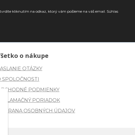
tvrdíte kliknutím na odkaz, ktorý vám pošleme na váš email. Súhlas
Všetko o nákupe
ASLANIE OTÁZKY
O SPOLOČNOSTI
OBCHODNÉ PODMIENKY
REKLAMAČNÝ PORIADOK
OCHRANA OSOBNÝCH ÚDAJOV