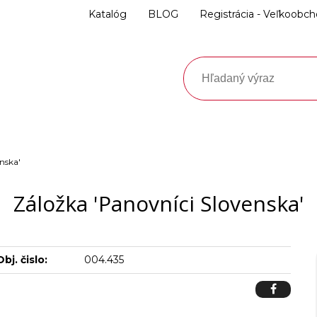
Katalóg
BLOG
Registrácia - Veľkoobc
nska'
Záložka 'Panovníci Slovenska'
Obj. čislo:
004.435