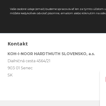
Vaše osobné údaje (email) budeme spracovávať len za týmto účelom v 
môžete kedykoľvek odvolať písomne, emailom alebo kliknutím na odk
Kontakt
KOH-I-NOOR HARDTMUTH SLOVENSKO, a.s.
Diaľničná cesta 4564/21
903 01 Senec
SK