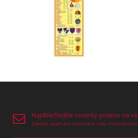
Najdôležitejšie novinky priamo na vá
Získajte zaujímavé informácie vždy medzi prvými