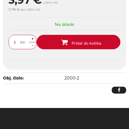
3,97
€
s DPH / KS
3,78 €
bez DPH / KS
Na sklade
+
KS
Pridať do košíka
-
Obj. čislo:
2000-2