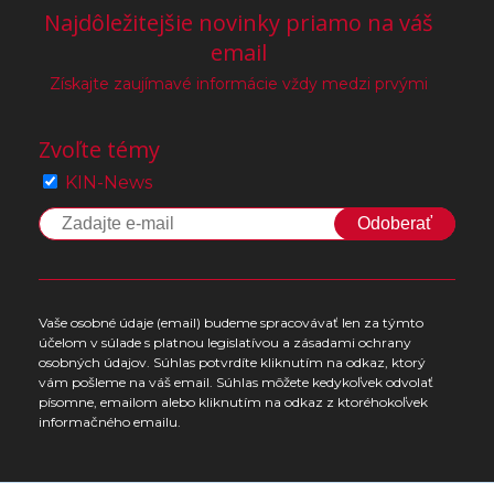
Najdôležitejšie novinky priamo na váš
email
Získajte zaujímavé informácie vždy medzi prvými
Zvoľte témy
KIN-News
Odoberať
Vaše osobné údaje (email) budeme spracovávať len za týmto
účelom v súlade s platnou legislatívou a zásadami ochrany
osobných údajov. Súhlas potvrdíte kliknutím na odkaz, ktorý
vám pošleme na váš email. Súhlas môžete kedykoľvek odvolať
písomne, emailom alebo kliknutím na odkaz z ktoréhokoľvek
informačného emailu.