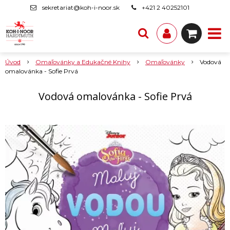
sekretariat@koh-i-noor.sk
+421 2 40252101
Úvod
Omaľovánky a Edukačné Knihy
Omaľovánky
Vodová
omalovánka - Sofie Prvá
Vodová omalovánka - Sofie Prvá