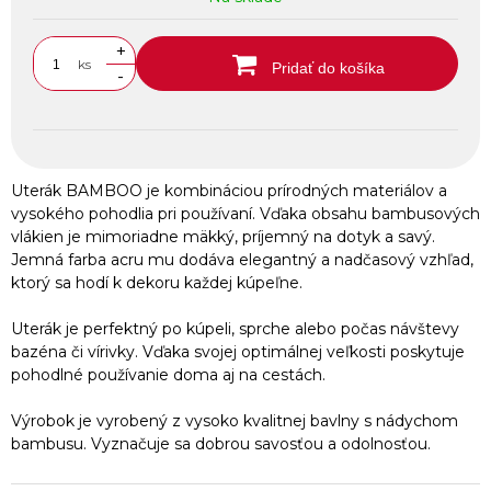
+
ks
Pridať do košíka
-
Uterák BAMBOO je kombináciou prírodných materiálov a
vysokého pohodlia pri používaní. Vďaka obsahu bambusových
vlákien je mimoriadne mäkký, príjemný na dotyk a savý.
Jemná farba acru mu dodáva elegantný a nadčasový vzhľad,
ktorý sa hodí k dekoru každej kúpeľne.
Uterák je perfektný po kúpeli, sprche alebo počas návštevy
bazéna či vírivky. Vďaka svojej optimálnej veľkosti poskytuje
pohodlné používanie doma aj na cestách.
Výrobok je vyrobený z vysoko kvalitnej bavlny s nádychom
bambusu. Vyznačuje sa dobrou savosťou a odolnosťou.