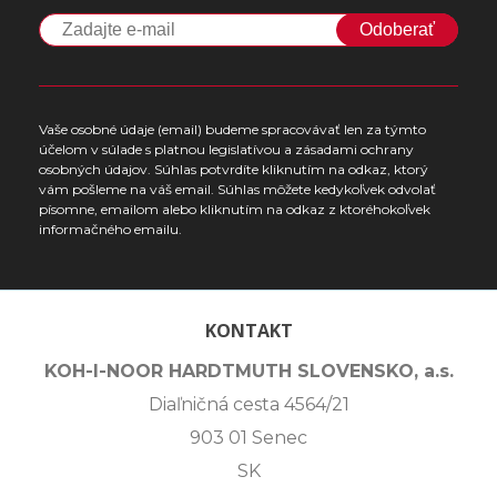
Odoberať
Vaše osobné údaje (email) budeme spracovávať len za týmto
účelom v súlade s platnou legislatívou a zásadami ochrany
osobných údajov. Súhlas potvrdíte kliknutím na odkaz, ktorý
vám pošleme na váš email. Súhlas môžete kedykoľvek odvolať
písomne, emailom alebo kliknutím na odkaz z ktoréhokoľvek
informačného emailu.
KONTAKT
KOH-I-NOOR HARDTMUTH SLOVENSKO, a.s.
Diaľničná cesta 4564/21
903 01 Senec
SK