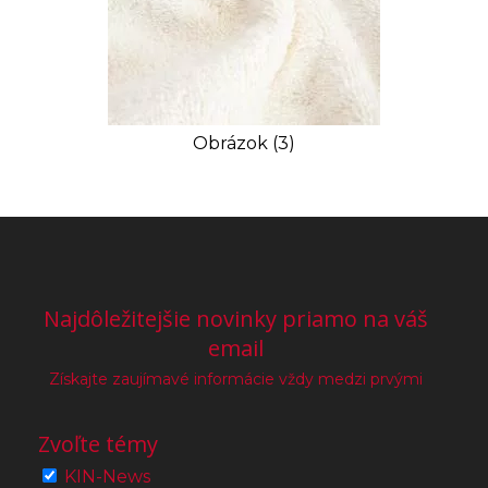
Obrázok (3)
Najdôležitejšie novinky priamo na váš
email
Získajte zaujímavé informácie vždy medzi prvými
Zvoľte témy
KIN-News