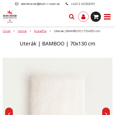
sekretariat@koh-i-noor.sk
+421 2 40252101
Úvod
Home
Kúpeľňa
Uterák | BAMBOO | 70x130 cm
Uterák | BAMBOO | 70x130 cm