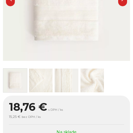
18,76
€
s DPH / ks
15,25 €
bez DPH / ks
Na sklade