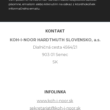
písomne, emailom alebo kliknutím na odkaz z ktoréhokoľvek
informačného emailu.
KONTAKT
KOH-I-NOOR HARDTMUTH SLOVENSKO, a.s.
Diaľničná cesta 4564/21
903 01 Senec
SK
INFOLINKA
www.koh-i-noor.sk
sekretariat@koh-i-noor.sk