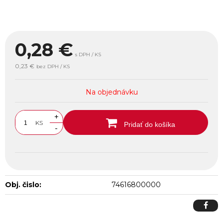
0,28
€
s DPH / KS
0,23 €
bez DPH / KS
Na objednávku
+
KS
Pridať do košíka
-
Obj. čislo:
74616800000