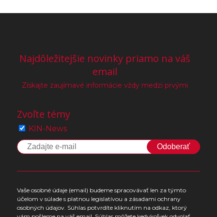
Najdôležitejšie novinky priamo na váš
email
Získajte zaujímavé informácie vždy medzi prvými
Zvoľte témy
KIN-News
Odoberať
Vaše osobné údaje (email) budeme spracovávať len za týmto
účelom v súlade s platnou legislatívou a zásadami ochrany
osobných údajov. Súhlas potvrdíte kliknutím na odkaz, ktorý
vám pošleme na váš email. Súhlas môžete kedykoľvek odvolať