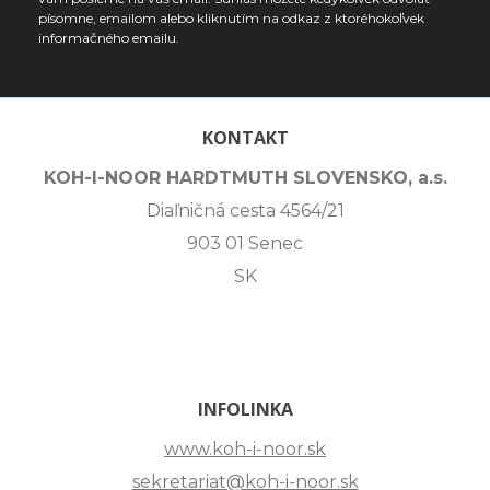
písomne, emailom alebo kliknutím na odkaz z ktoréhokoľvek
informačného emailu.
KONTAKT
KOH-I-NOOR HARDTMUTH SLOVENSKO, a.s.
Diaľničná cesta 4564/21
903 01 Senec
SK
INFOLINKA
www.koh-i-noor.sk
sekretariat@koh-i-noor.sk