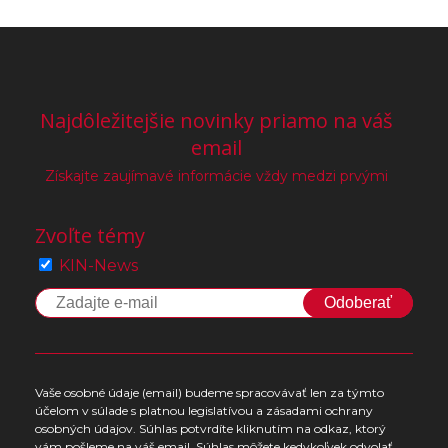
Najdôležitejšie novinky priamo na váš
email
Získajte zaujímavé informácie vždy medzi prvými
Zvoľte témy
KIN-News
Odoberať
Vaše osobné údaje (email) budeme spracovávať len za týmto
účelom v súlade s platnou legislatívou a zásadami ochrany
osobných údajov. Súhlas potvrdíte kliknutím na odkaz, ktorý
vám pošleme na váš email. Súhlas môžete kedykoľvek odvolať