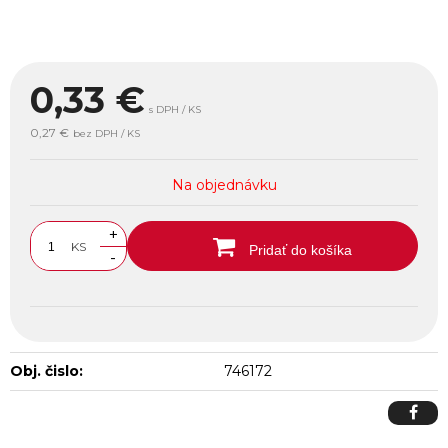
0,33
€
s DPH / KS
0,27 €
bez DPH / KS
Na objednávku
+
KS
Pridať do košíka
-
Obj. čislo:
746172