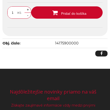
+
KS
Pridať do košíka
-
Obj. čislo:
14175900000
Najdôležitejšie novinky priamo na váš
email
Získajte zaujímavé informácie vždy medzi prvými