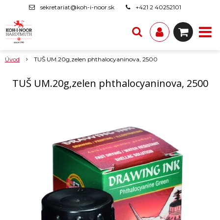
sekretariat@koh-i-noor.sk
+421 2 40252101
Úvod
TUŠ UM.20g,zelen phthalocyaninova, 2500
TUŠ UM.20g,zelen phthalocyaninova, 2500