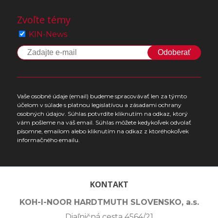
Zvoľte témy
KIN-News
Odoberať
Vaše osobné údaje (email) budeme spracovávať len za týmto
účelom v súlade s platnou legislatívou a zásadami ochrany
osobných údajov. Súhlas potvrdíte kliknutím na odkaz, ktorý
vám pošleme na váš email. Súhlas môžete kedykoľvek odvolať
písomne, emailom alebo kliknutím na odkaz z ktoréhokoľvek
informačného emailu.
KONTAKT
KOH-I-NOOR HARDTMUTH SLOVENSKO, a.s.
Diaľničná cesta 4564/21