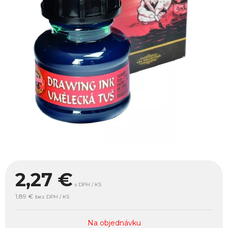
2,27
€
s DPH / KS
1,89 €
bez DPH / KS
Na objednávku