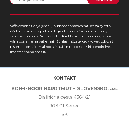
Vaše osobné údaje (email) budeme spracovávať len za týmto
účelom v súlade s platnou legislatívou a zásadami ochrany
osobných údajov. Súhlas potvrdíte kliknutím na odkaz, ktorý
vám pošleme na váš email. Súhlas môžete kedykoľvek odvolať
písomne, emailom alebo kliknutím na odkaz z ktoréhokoľvek
informačného emailu.
KONTAKT
KOH-I-NOOR HARDTMUTH SLOVENSKO, a.s.
Diaľničná cesta 4564/21
903 01 Senec
SK