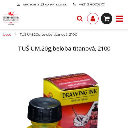
sekretariat@koh-i-noor.sk
+421 2 40252101
Úvod
TUŠ UM.20g,beloba titanová, 2100
TUŠ UM.20g,beloba titanová, 2100