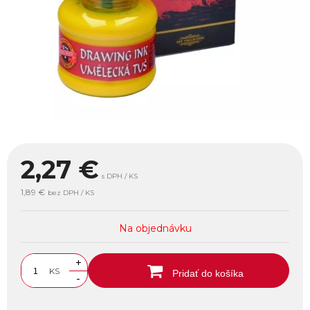
2,27
€
s DPH / KS
1,89 €
bez DPH / KS
Na objednávku
+
KS
Pridať do košíka
-