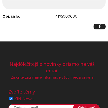
Obj. čislo:
14175000000
Najdôležitejšie novinky priamo na váš
email
Získajte zaujímavé informácie vždy medzi prvými
Zvoľte témy
KIN-News
Odoberať