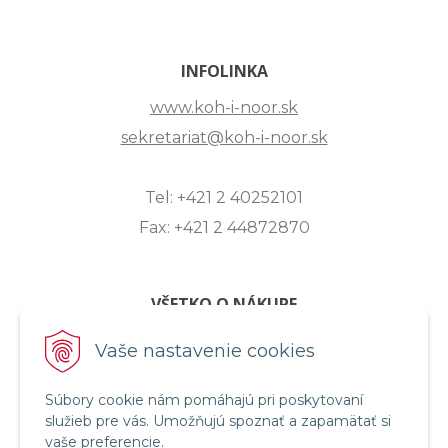
INFOLINKA
www.koh-i-noor.sk
sekretariat@koh-i-noor.sk
Tel: +421 2 40252101
Fax: +421 2 44872870
VŠETKO O NÁKUPE
ZASLANIE OTÁZKY
Vaše nastavenie cookies
O SPOLOČNOSTI
Súbory cookie nám pomáhajú pri poskytovaní
OBCHODNÉ PODMIENKY
služieb pre vás. Umožňujú spoznať a zapamätať si
REKLAMAČNÝ PORIADOK
vaše preferencie.