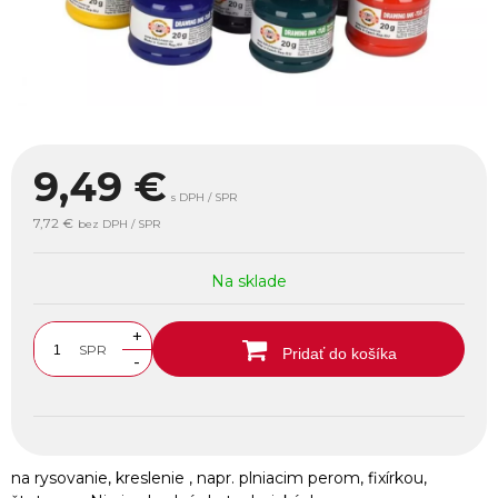
9,49
€
s DPH / SPR
7,72 €
bez DPH / SPR
Na sklade
+
SPR
Pridať do košíka
-
na rysovanie, kreslenie , napr. plniacim perom, fixírkou,