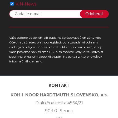
KIN-News
Odoberať
Vaše osobné údaje (email) budeme spracovávať len za týmto
účelom v súlade s platnou legislatívou a zásadami ochrany
osobných údajov. Súhlas potvrdíte kliknutím na odkaz, ktorý
vám pošleme na váš email. Súhlas môžete kedykoľvek odvolať
písomne, emailom alebo kliknutím na odkaz z ktoréhokoľvek
informačného emailu.
KONTAKT
KOH-I-NOOR HARDTMUTH SLOVENSKO, a.s.
Diaľničná cesta 4564/21
903 01 Senec