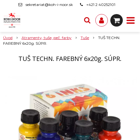
sekretariat@koh-i-noor.sk
+421 2 40252101
Úvod
Atramenty, tuše, peč. farby
Tuše
TUŠ TECHN.
FAREBNÝ 6x20g. SÚPR.
TUŠ TECHN. FAREBNÝ 6x20g. SÚPR.