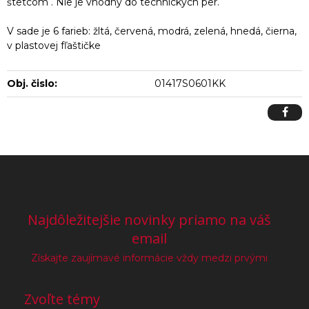
štetcom . Nie je vhodný do technických per.
V sade je 6 farieb: žltá, červená, modrá, zelená, hnedá, čierna,
v plastovej fľaštičke
Obj. čislo:
01417S0601KK
Najdôležitejšie novinky priamo na váš
email
Získajte zaujímavé informácie vždy medzi prvými
Zvoľte témy