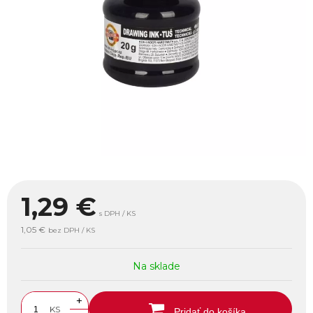
1,29
€
s DPH / KS
1,05 €
bez DPH / KS
Na sklade
+
KS
Pridať do košíka