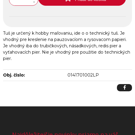
-
Tuš je určený k hobby maľovaniu, ide o o technický tuš. Je
vhodný pre kreslenie na pauzovacíom a rysovacom papieri.
Je vhodný iba do trubičkových, násadkových, redis pier a
vyťahovacích pier. Nie je vhodný pre použitie do technických
pier.
Obj. čislo:
0141701002LP
Najdôležitejšie novinky priamo na váš