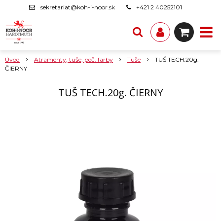
sekretariat@koh-i-noor.sk
+421 2 40252101
Úvod
Atramenty, tuše, peč. farby
Tuše
TUŠ TECH.20g.
ČIERNY
TUŠ TECH.20g. ČIERNY