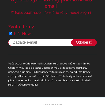
email
Získajte zaujímavé informácie vždy medzi prvými
Zvoľte témy
KIN-News
Odoberať
Vaše osobné údaje (email) budeme spracovávať len za týmto
účelom v súlade s platnou legislatívou a zásadami ochrany
osobných údajov. Súhlas potvrdíte kliknutím na odkaz, ktorý
vám pošleme na váš email. Súhlas môžete kedykoľvek odvolať
písomne, emailom alebo kliknutím na odkaz z ktoréhokoľvek
informačného emailu.