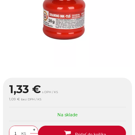
1,33
€
s DPH / KS
1,09 €
bez DPH / KS
Na sklade
+
KS
Pridať do košíka