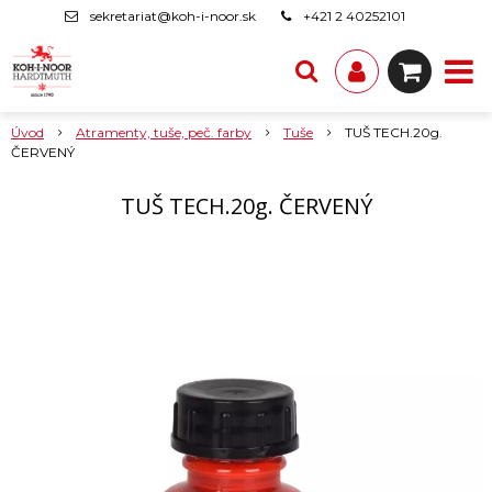
sekretariat@koh-i-noor.sk
+421 2 40252101
Úvod
Atramenty, tuše, peč. farby
Tuše
TUŠ TECH.20g.
ČERVENÝ
TUŠ TECH.20g. ČERVENÝ