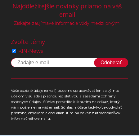
Najdôležitejšie novinky priamo na váš
email
Získajte zaujímavé informácie vždy medzi prvými
Zvoľte témy
KIN-News
Odoberať
Vaše osobné údaje (email) budeme spracovávať len za týmto
účelom v súlade s platnou legislatívou a zásadami ochrany
osobných údajov. Súhlas potvrdíte kliknutím na odkaz, ktorý
vám pošleme na váš email. Súhlas môžete kedykoľvek odvolať
písomne, emailom alebo kliknutím na odkaz z ktoréhokoľvek
informačného emailu.