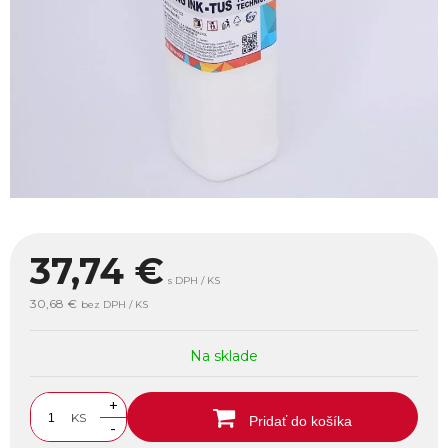
37,74
€
s DPH / KS
30,68 €
bez DPH / KS
Na sklade
+
KS
Pridať do košíka
-