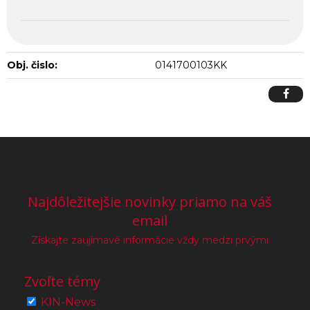
Obj. čislo:
0141700103KK
Najdôležitejšie novinky priamo na váš
email
Získajte zaujímavé informácie vždy medzi prvými
Zvoľte témy
KIN-News