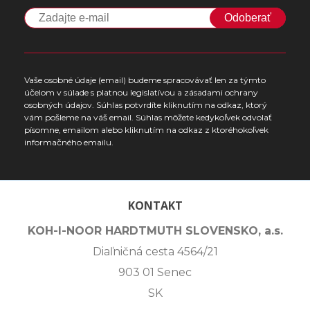
Odoberať
Vaše osobné údaje (email) budeme spracovávať len za týmto
účelom v súlade s platnou legislatívou a zásadami ochrany
osobných údajov. Súhlas potvrdíte kliknutím na odkaz, ktorý
vám pošleme na váš email. Súhlas môžete kedykoľvek odvolať
písomne, emailom alebo kliknutím na odkaz z ktoréhokoľvek
informačného emailu.
KONTAKT
KOH-I-NOOR HARDTMUTH SLOVENSKO, a.s.
Diaľničná cesta 4564/21
903 01 Senec
SK