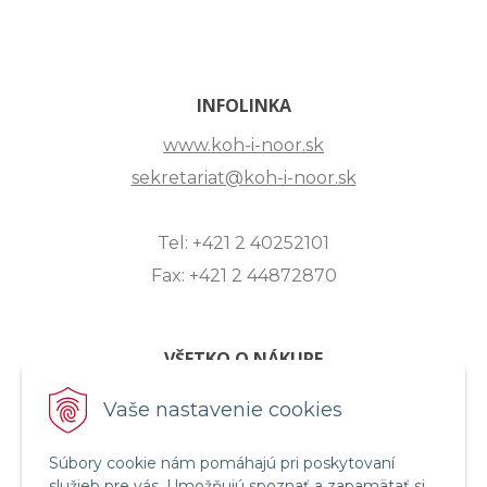
INFOLINKA
www.koh-i-noor.sk
sekretariat@koh-i-noor.sk
Tel: +421 2 40252101
Fax: +421 2 44872870
VŠETKO O NÁKUPE
ZASLANIE OTÁZKY
Vaše nastavenie cookies
O SPOLOČNOSTI
Súbory cookie nám pomáhajú pri poskytovaní
OBCHODNÉ PODMIENKY
služieb pre vás. Umožňujú spoznať a zapamätať si