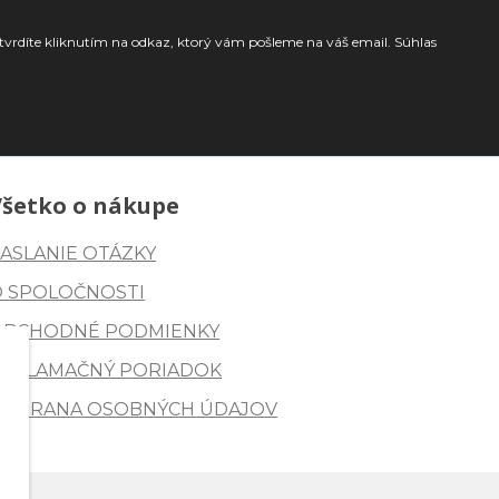
tvrdíte kliknutím na odkaz, ktorý vám pošleme na váš email. Súhlas
Všetko o nákupe
ASLANIE OTÁZKY
O SPOLOČNOSTI
OBCHODNÉ PODMIENKY
REKLAMAČNÝ PORIADOK
OCHRANA OSOBNÝCH ÚDAJOV