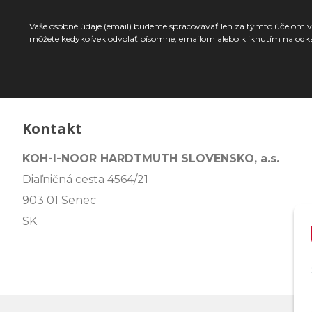
Vaše osobné údaje (email) budeme spracovávať len za týmto účelom v 
môžete kedykoľvek odvolať písomne, emailom alebo kliknutím na odk
Kontakt
KOH-I-NOOR HARDTMUTH SLOVENSKO, a.s.
Diaľničná cesta 4564/21
903 01 Senec
SK