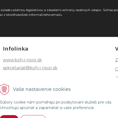
súlade s platnou legislatívou a zásadami ochrany osobných údajov. Súhlas po
az z ktoréhokoľvek informačného emailu.
Infolinka
www.koh-i-noor.sk
Z
sekretariat@koh-i-noor.sk
Tel: +421 2 40252101
Vaše nastavenie cookies
Fax: +421 2 44872870
Súbory cookie nám pomáhajú pri poskytovaní služieb pre vás.
Umožňujú spoznať a zapamätať si vaše preferencie.