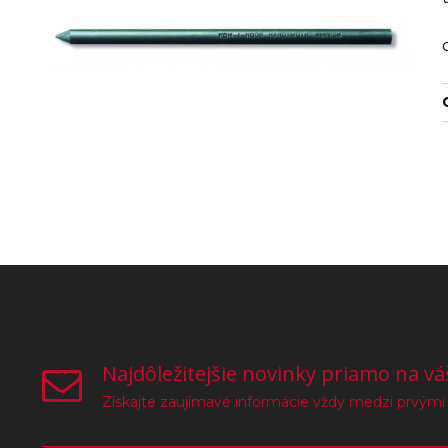
Najdôležitejšie novinky priamo na vá
Získajte zaujímavé informácie vždy medzi prvými