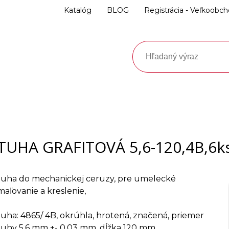
Katalóg
BLOG
Registrácia - Veľkoobc
TUHA GRAFITOVÁ 5,6-120,4B,6k
tuha do mechanickej ceruzy, pre umelecké
maľovanie a kreslenie,
tuha: 4865/ 4B, okrúhla, hrotená, značená, priemer
tuhy 5,6 mm +- 0,03 mm, dĺžka 120 mm,