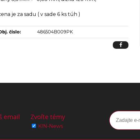
cena je za sadu ( v sade 6 ks túh )
Obj. čislo:
486504B009PK
š email
Zvoľte témy
KIN-News