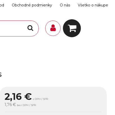
hod
Obchodné podmienky
O nás
Všetko o nákupe
s
2,16
€
s DPH / SPR
1,76 €
bez DPH / SPR