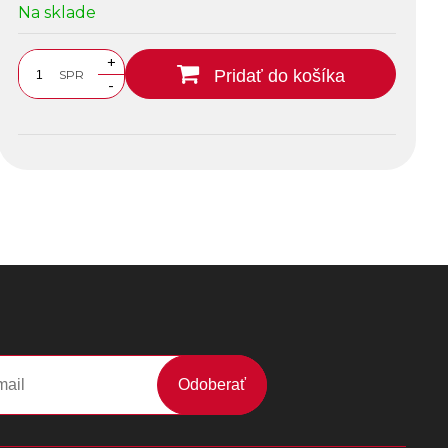
Na sklade
+
Pridať do košíka
SPR
-
Odoberať