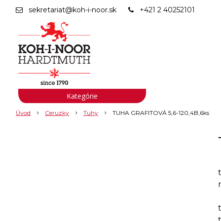
sekretariat@koh-i-noor.sk
+421 2 40252101
Kategórie
Úvod
Ceruzky
Tuhy
TUHA GRAFITOVÁ 5,6-120,4B,6ks