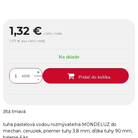
1,32
€
s DPH / KRB
1,07 €
bez DPH / KRB
Na sklade
+
KRB
Pridať do košíka
-
žltá tmavá
tuha pastelová vodou rozmývateľná MONDELUZ do
mechan. ceruziek, priemer tuhy 3,8 mm, dĺžka tuhy 90 mm,
balenie 6 ks