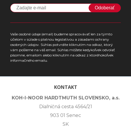
Odoberať
Vaše osobné údaje (email) budeme spracovávať len za týmto
účelom v súlade s platnou legislatívou a zásadami ochrany
osobných údajov. Súhlas potvrdíte kliknutím na odkaz, ktorý
vám pošleme na váš email. Súhlas môžete kedykoľvek odvolať
písomne, emailom alebo kliknutím na odkaz z ktoréhokoľvek
informačného emailu.
KONTAKT
KOH-I-NOOR HARDTMUTH SLOVENSKO, a.s.
Diaľničná cesta 4564/21
903 01 Senec
SK