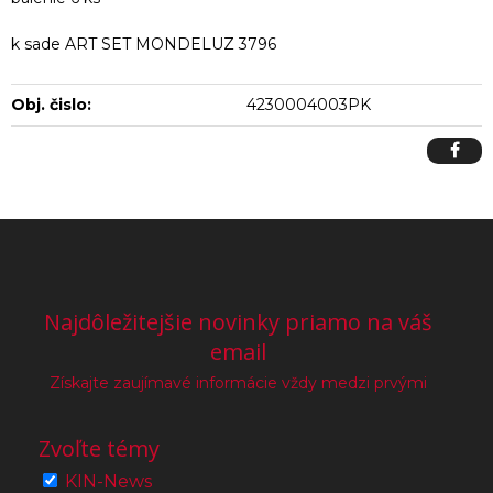
k sade ART SET MONDELUZ 3796
Obj. čislo:
4230004003PK
Najdôležitejšie novinky priamo na váš
email
Získajte zaujímavé informácie vždy medzi prvými
Zvoľte témy
KIN-News