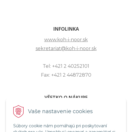
INFOLINKA
www.koh-i-noor.sk
sekretariat@koh-i-noor.sk
Tel: +421 2 40252101
Fax: +421 2 44872870
VŠETKO O NÁKUPE
ZASLANIE OTÁZKY
Vaše nastavenie cookies
O SPOLOČNOSTI
Súbory cookie nám pomáhajú pri poskytovaní
OBCHODNÉ PODMIENKY